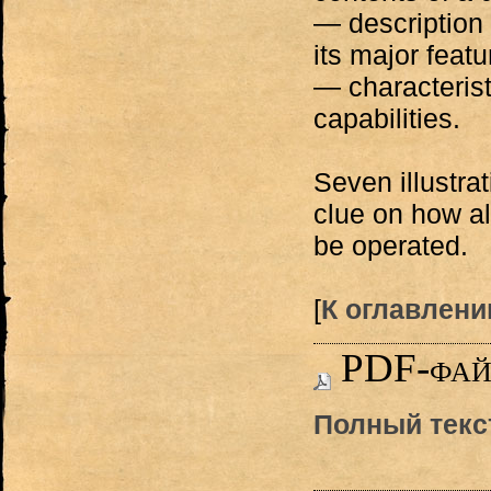
— description
its major featu
— characterist
capabilities.
Seven illustra
clue on how al
be operated.
[
К оглавлению
PDF-фа
Полный текс