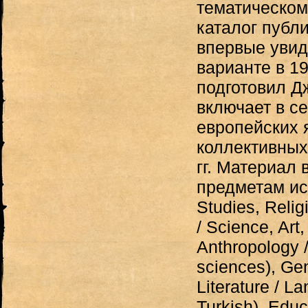
тематическом
каталог публ
впервые увид
варианте в 19
подготовил Д
включает в се
европейских 
коллективных
гг. Материал 
предметам ис
Studies, Relig
/ Science, Art
Anthropology /
sciences), Gen
Literature / L
Turkish), Edu