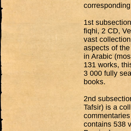
corresponding 
1st subsection
fiqhi, 2 CD, V
vast collection
aspects of the 
in Arabic (mos
131 works, thi
3 000 fully se
books.
2nd subsectio
Tafsir) is a co
commentaries t
contains 538 v