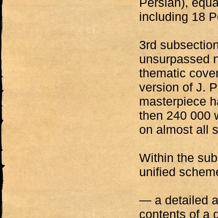
Persian), equ
including 18 P
3rd subsectio
unsurpassed ne
thematic cover
version of J. 
masterpiece h
then 240 000 
on almost all 
Within the sub
unified schem
— a detailed a
contents of a 