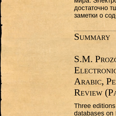
мира. Электр
достаточно т
заметки о со
Summary
S.M. Proz
Electronic
Arabic, Pe
Review (Pa
Three editions
databases on 