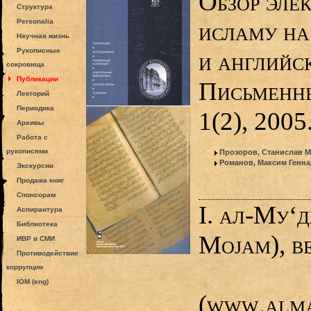
Обзор эле
Структура
Personalia
исламу на
Научная жизнь
Рукописные
и английс
сокровища
Публикации
Письменны
Лекторий
Периодика
1(2), 200
Архивы
Работа с
рукописями
Прозоров, Станислав 
Романов, Максим Генн
Экскурсии
Продажа книг
Спонсорам
I. ал-Му‘
Аспирантура
Библиотека
Mojam), в
ИВР в СМИ
Противодействие
коррупции
IOM (eng)
(www.alma