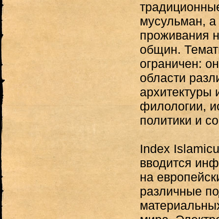
традиционны
мусульман, а
проживания 
общин. Темат
ограничен: о
области разл
архитектуры 
филологии, и
политики и со
Index Islamic
вводится инф
на европейск
различные по
материальных