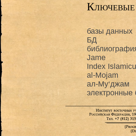
Ключевые
базы данных
БД
библиографи
Jame
Index Islamic
al-Mojam
ал-Му‘джам
электронные 