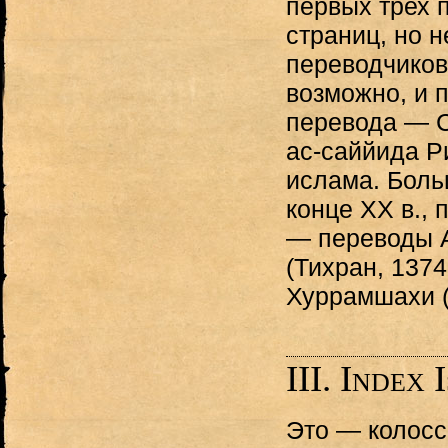
первых трех 
страниц, но 
переводчиков
возможно, и 
перевода — 
ас-саййида Р
ислама. Боль
конце XX в.,
— переводы 
(Тихран, 1374
Хуррамшахи (
III. Index 
Это — колосс