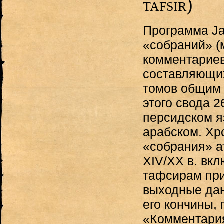
tafsir)
Программа Ja
«собраний» (
комментариев
составляющих
томов общим 
этого свода 2
персидском я
арабском. Хр
«собрания» ат
XIV/XX в. вкл
тафсирам пр
выходные дан
его кончины, 
«Комментария