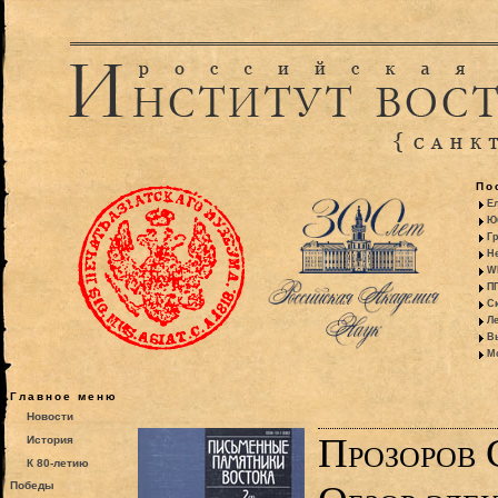
По
Е
Ю
Г
Не
WM
ПП
С
Ле
В
Мо
Главное меню
Новости
Прозоров 
История
К 80-летию
Победы