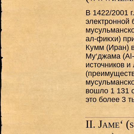
В 1422/2001 г
электронной 
мусульманско
ал-фикхи) при
Кумм (Иран) 
Му‘джама (Al
источников и
(преимуществ
мусульманско
вошло 1 131 
это более 3 т
II. Jame‘ 