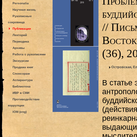
Пробле
Personalia
буддий
Научная жизнь
Рукописные
сокровища
// Пис
Публикации
Лекторий
Восток
Периодика
Архивы
(36), 2
Работа с рукописями
Экскурсии
Островская, Е
Продажа книг
Спонсорам
Аспирантура
В статье 
Библиотека
антропол
ИВР в СМИ
буддийск
Противодействие
коррупции
(действи
IOM (eng)
реинкарн
выдающи
мыслител