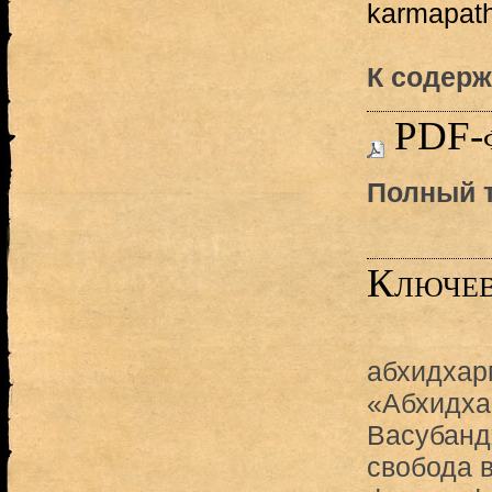
karmapath
К содерж
PDF-
Полный т
Ключев
абхидхар
«Абхидх
Васубанд
свобода 