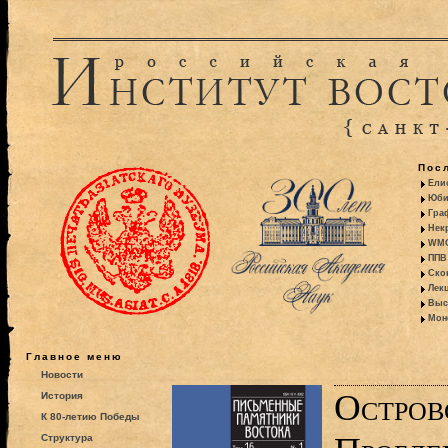
Пос
Ели
Юби
Гра
Некр
WMO:
ППВ 
Ско
Лекц
Выс
Моно
Главное меню
Новости
Остров
История
К 80-летию Победы
Структура