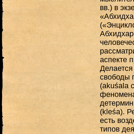
вв.) в эк
«Абхидх
(«Энцикл
Абхидхар
человече
рассматри
аспекте 
Делается
свободы 
(akuśala 
феномена 
детермин
(kleśa). 
есть воз
типов дея