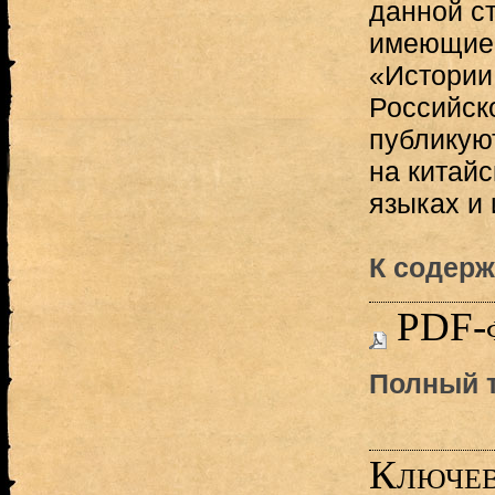
данной с
имеющиес
«Истории
Российск
публикую
на китай
языках и 
К содерж
PDF-
Полный т
Ключев