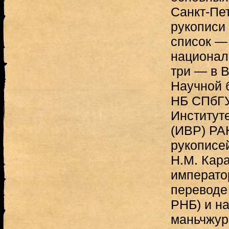
Санкт-Пе
рукописи 
список —
национал
три — в 
Научной 
НБ СПбГУ
Институт
(ИВР) РАН
рукописе
Н.М. Кар
императо
переводе 
РНБ) и на
маньчжур