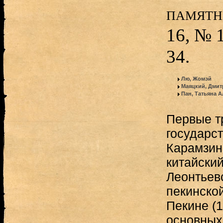
памятн
16, № 1
34.
Лю, Жомэй
Маяцкий, Дмит
Пан, Татьяна 
Первые т
государст
Карамзин
китайски
Леонтьев
пекинско
Пекине (1
основных