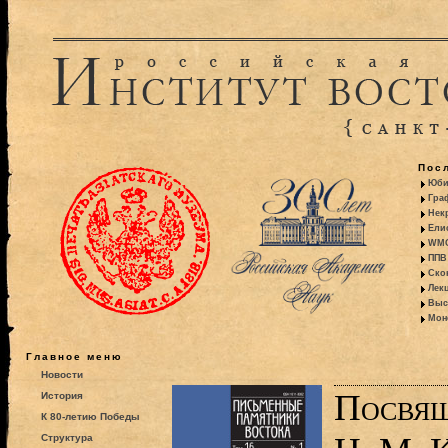
Пос
Юби
Гра
Некр
Ели
WMO:
ППВ 
Ско
Лекц
Выс
Моно
Главное меню
Новости
Посвя
История
К 80-летию Победы
Структура