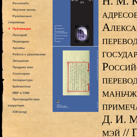
Н. М. 
Personalia
адресо
Научная жизнь
Рукописные
сокровища
Алекса
Публикации
Лекторий
перево
Периодика
Архивы
госуда
Работа с рукописями
Экскурсии
Россий
Продажа книг
Спонсорам
перевод
Аспирантура
Библиотека
маньчж
ИВР в СМИ
Противодействие
примеч
коррупции
IOM (eng)
Д. И. 
мэй //