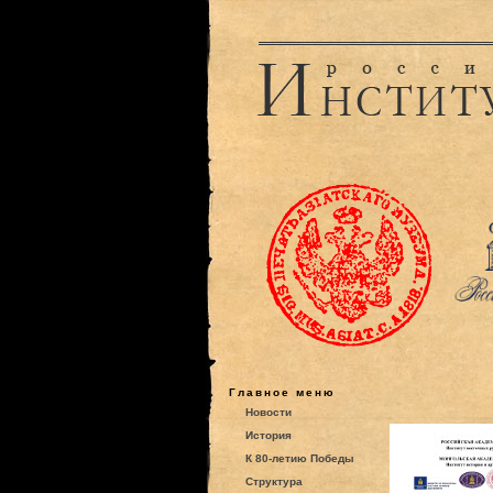
Главное меню
Новости
История
К 80-летию Победы
Структура