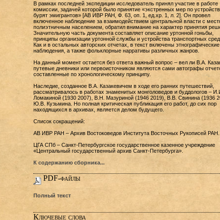
В рамках последней экспедиции исследователь принял участие в работе
комиссии, задачей которой было принятие «экстренных мер по устройств
бурят эмигрантов» [АВ ИВР РАН, Ф. 63, оп. 1, ед.хр. 1, л. 2]. Он провел
включенное наблюдение за взаимодействием центральной власти с мес
полиэтничным населением, обратил внимание на характер принятия реш
Значительную часть документа составляет описание уртонной гоньбы,
принципы организации уртонной службы и устройства транспортных сред
Как и в остальных авторских отчетах, в текст включены этнографические
наблюдения, а также фольклорные нарративы различных жанров.
На данный момент остается без ответа важный вопрос – вел ли В.А. Каза
путевые дневники или первоисточником являются сами автографы отчет
составленные по хронологическому принципу.
Наследие, созданное В.А. Казакевичем в ходе его ранних путешествий,
рассматривалось в работах знаменитых монголоведов и буддологов – И.
Ломакиной (1930 2007), В.Н. Мазуриной (1946 2019), В.В. Свинина (1936 2
Ю.В. Кузьмина. Но полная критическая публикация его работ, до сих пор
находящихся в архивах, является делом будущего.
Список сокращений:
АВ ИВР РАН – Архив Востоковедов Института Восточных Рукописей РАН.
ЦГА СПб – Санкт-Петербургское государственное казенное учреждение
«Центральный государственный архив Санкт-Петербурга».
К содержанию сборника...
PDF-файлы
Полный текст
Ключевые слова