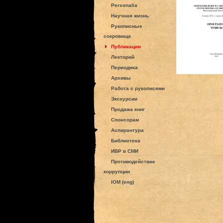
Personalia
Научная жизнь
Рукописные
сокровища
Публикации
Лекторий
Периодика
Архивы
Работа с рукописями
Экскурсии
Продажа книг
Спонсорам
Аспирантура
Библиотека
ИВР в СМИ
Противодействие
коррупции
IOM (eng)