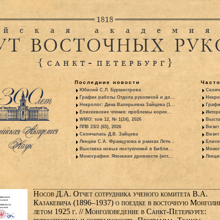
Последние новости
Част
Юбилей С.Л. Бурмистрова
Сконч
График работы Отдела рукописей и до...
Некро
Некролог: Дина Валерьевна Зайцева (1...
Графи
Елисеевские чтения: проблемы корее...
Интер
WMO: том 12, № 1(24), 2026
Выста
ППВ 23/2 (65), 2026
Визит
Скончалась Д.В. Зайцева
Визит 
Лекции С.А. Французова в рамках Летн...
Елисе
Выставка новых поступлений в Библи...
Моног
Монография: Японские древности (ист...
Лекци
Носов Д.А. Отчет сотрудника ученого комитета В.А.
Казакевича (1896–1937) о поездке в восточную Монгол
летом 1925 г. // Монголоведение в Санкт-Петербурге: