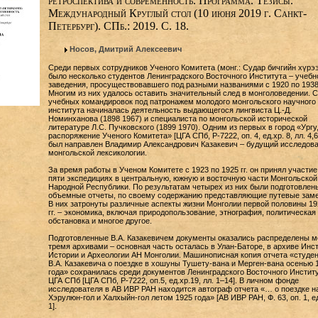
ретроспектива и современность. Программа. Тезисы.
Международный Круглый стол (10 июня 2019 г. Санкт-
Петербург). СПб.: 2019. С. 18.
Носов, Дмитрий Алексеевич
Среди первых сотрудников Ученого Комитета (монг.: Судар бичгийн хүрэ
было несколько студентов Ленинградского Восточного Института – учебн
заведения, просуществовавшего под разными названиями с 1920 по 1938 
Многим из них удалось оставить значительный след в монголоведении. С
учебных командировок под патронажем молодого монгольского научного
института начиналась деятельность выдающегося лингвиста Ц.-Д.
Номинханова (1898 1967) и специалиста по монгольской исторической
литературе Л.С. Пучковского (1899 1970). Одним из первых в город «Ургу,
распоряжение Ученого Комитета» [ЦГА СПб, Р-7222, оп. 4, ед.хр. 8, лл. 4,6 
был направлен Владимир Александрович Казакевич – будущий исследов
монгольской лексикологии.
За время работы в Ученом Комитете с 1923 по 1925 гг. он принял участие
пяти экспедициях в центральную, южную и восточную части Монгольской
Народной Республики. По результатам четырех из них были подготовлен
объемные отчеты, по своему содержанию представляющие путевые заме
В них затронуты различные аспекты жизни Монголии первой половины 19
гг. – экономика, включая природопользование, этнография, политическая
обстановка и многое другое.
Подготовленные В.А. Казакевичем документы оказались распределены 
тремя архивами – основная часть осталась в Улан-Баторе, в архиве Инс
Истории и Археологии АН Монголии. Машинописная копия отчета «студе
В.А. Казакевича о поездке в хошуны Тушету-вана и Мерген-вана осенью 
года» сохранилась среди документов Ленинградского Восточного Институ
ЦГА СПб [ЦГА СПб, Р-7222, оп.5, ед.хр.19, лл. 1–14]. В личном фонде
исследователя в АВ ИВР РАН находится автограф отчета «… о поездке н
Хэрулюн-гол и Халхыйн-гол летом 1925 года» [АВ ИВР РАН, Ф. 63, оп. 1, ед
1].