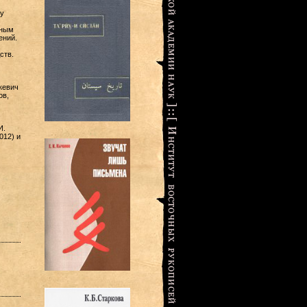
у
тным
ений.
ств.
кевич
ов,
И.
012) и