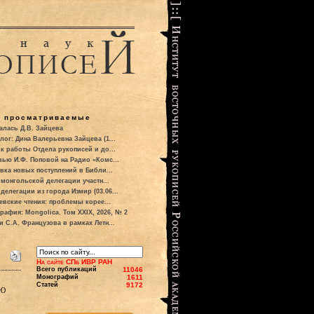
о просматриваемые
алась Д.В. Зайцева
лог: Дина Валерьевна Зайцева (1...
к работы Отдела рукописей и до...
вью И.Ф. Поповой на Радио «Комс...
вка новых поступлений в Библи...
 монгольской делегации участн...
делегации из города Измир (03.06...
евские чтения: проблемы корее...
рафия: Mongolica. Том XXIX, 2026, № 2
и С.А. Французова в рамках Летн...
На сайте СПб ИВР РАН
Всего публикаций
11046
Монографий
1611
Статей
9172
ию