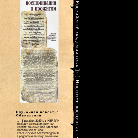
Случайная новость:
Объявления
1—3 декабря 2025 г. в ИВР РАН
пройдет Ежегодная научная
сессия «Письменное наследие
Востока как основа
классического востоковедения».
Предлагаем вашему вниманию