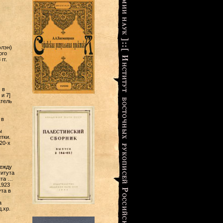
элэн)
ого
гг.
 в
и 7]
атель
 в
ы
тки.
20-х
между
титута
нта …
1923
та в
а
.хр.