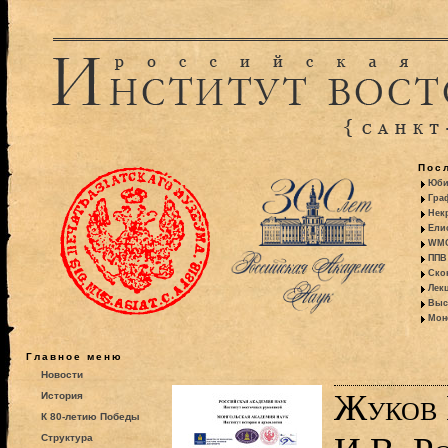
Пос
Юби
Гра
Некр
Ели
WMO:
ППВ 
Ско
Лекц
Выс
Моно
Главное меню
Новости
Жуков 
История
К 80-летию Победы
Структура