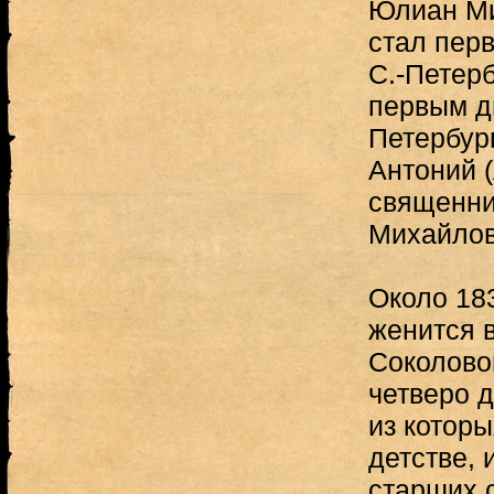
Юлиан Ми
стал пер
С.-Петерб
первым д
Петербур
Антоний 
священни
Михайлов
Около 183
женится 
Соколово
четверо д
из которы
детстве, 
старших 