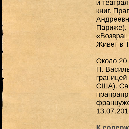
и театрал
книг. Пр
Андреевна
Париже).
«Возвращ
Живет в Т
Около 20
П. Васил
границей 
США). Са
прапрапр
француже
13.07.201
К содерж