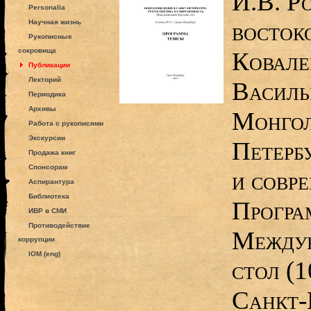
И.В. Р
Personalia
восток
Научная жизнь
Рукописные
сокровища
Ковале
Публикации
Лекторий
Василье
Периодика
Архивы
Монгол
Работа с рукописями
Экскурсии
Петербу
Продажа книг
Спонсорам
и совр
Аспирантура
Библиотека
Програ
ИВР в СМИ
Противодействие
Междун
коррупции
IOM (eng)
стол (1
Санкт-П