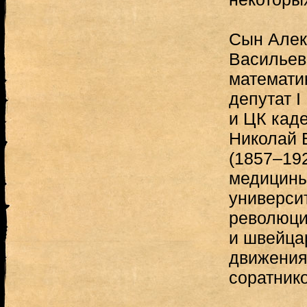
Сын Алек
Васильев
математик
депутат I
и ЦК каде
Николай 
(1857–19
медицины
универси
революци
и швейца
движения
соратнико