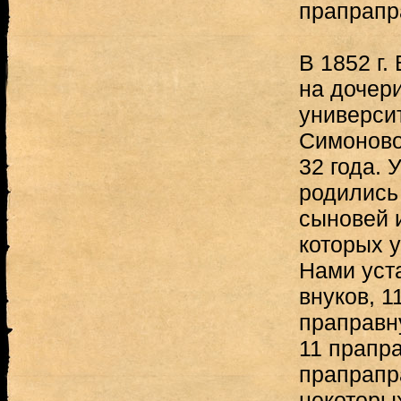
прапрапр
В 1852 г.
на дочери
универси
Симоново
32 года. 
родились
сыновей и
которых 
Нами уст
внуков, 1
праправн
11 прапр
прапрапр
некоторых