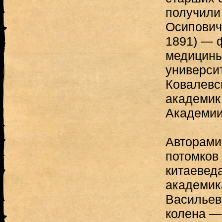
получили
Осипович
1891) — ф
медицины
универси
Ковалевс
академик
Академии
Авторами
потомков
китаевед
академик
Васильев
колена —