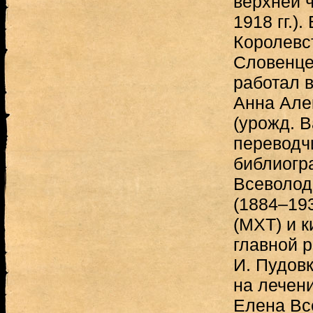
верхней ч
1918 гг.).
Королевс
Словенцев
работал 
Анна Але
(урожд. 
переводчи
библиогр
Всеволод
(1884–193
(МХТ) и 
главной 
И. Пудовк
на лечен
Елена Вс