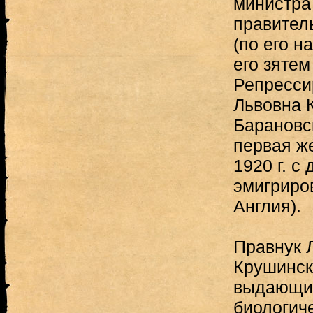
министра
правитель
(по его н
его зятем
Репресси
Львовна 
Барановс
первая же
1920 г. с
эмигриро
Англия).
Правнук 
Крушинск
выдающий
биологиче