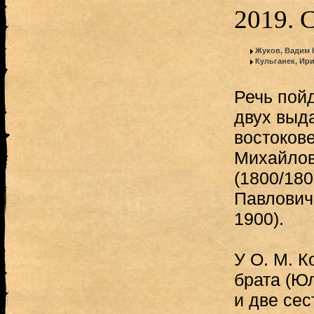
2019. 
Жуков, Вадим
Кульганек, Ир
Речь пойд
двух выд
востоков
Михайлов
(1800/18
Павлович
1900).
У О. М. К
брата (Юл
и две сес