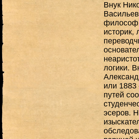
Внук Ник
Васильев
философ, 
историк, 
переводчи
основате
неаристо
логики. В
Александ
или 1883
путей со
студенчес
эсеров. 
изыскате
обследов