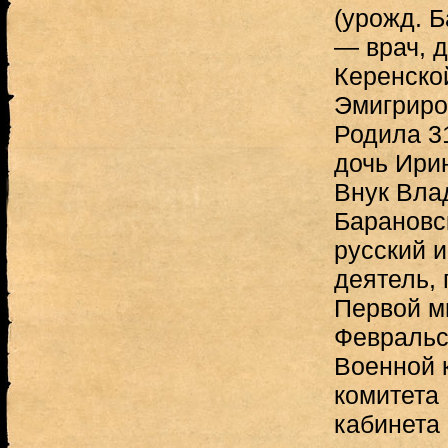
(урожд. 
— врач, д
Керенской
Эмигриро
Родила 31
дочь Ирин
Внук Вла
Барановс
русский 
деятель, 
Первой м
Февральс
Военной 
комитета
кабинета 