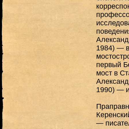
корреспо
профессо
исследов
поведени
Александ
1984) — 
мостостр
первый Б
мост в С
Александ
1990) — 
Праправн
Керенски
— писате