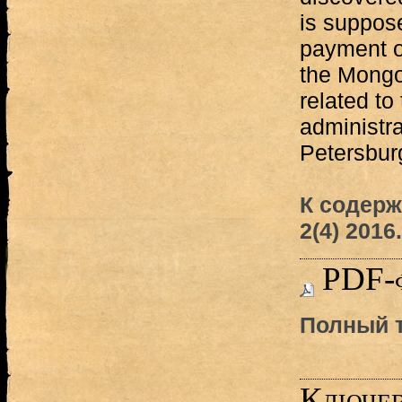
is suppose
payment of
the Mongol
related to
administra
Petersburg
К содер
2(4) 2016.
PDF-
Полный т
Ключев