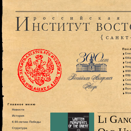
Пос
Ели
Юби
Гра
Некр
WMO:
ППВ 
Ско
Лекц
Выс
Моно
Главное меню
Новости
Li Gang
История
К 80-летию Победы
Структура