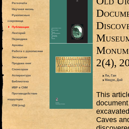
Old Ui
Personalia
Docume
Научная жизнь
Рукописные
сокровища
Discove
Публикации
Лекторий
Museum
Периодика
Архивы
Monume
Работа с рукописями
Экскурсии
2(4), 2
Продажа книг
Спонсорам
Аспирантура
Ли, Ган
Мацуи, Дай
Библиотека
ИВР в СМИ
This artic
Противодействие
коррупции
document,
IOM (eng)
excavated
Caves and
discovere