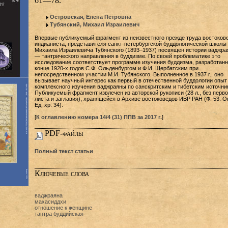
61—78.
Островская, Елена Петровна
Тубянский, Михаил Израилевич
Впервые публикуемый фрагмент из неизвестного прежде труда востоков
индианиста, представителя санкт-петербургской буддологической школы
Михаила Израилевича Тубянского (1893–1937) посвящен истории ваджр
— тантрического направления в буддизме. По своей проблематике это
исследование соответствует программе изучения буддизма, разработанн
конце 1920-х годов С.Ф. Ольденбургом и Ф.И. Щербатским при
непосредственном участии М.И. Тубянского. Выполненное в 1937 г., оно
вызывает научный интерес как первый в отечественной буддологии опыт
комплексного изучения ваджраяны по санскритским и тибетским источни
Публикуемый фрагмент извлечен из авторской рукописи (28 л., без перво
листа и заглавия), хранящейся в Архиве востоковедов ИВР РАН (Ф. 53. Оп
Ед. хр. 34).
[
К оглавлению номера 14/4 (31) ППВ за 2017 г.
]
PDF-файлы
Полный текст статьи
Ключевые слова
ваджраяна
махасиддхи
отношение к женщине
тантра буддийская