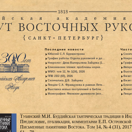
Последние новости
Част
Юбилей С.Л. Бурмистрова
Сконч
График работы Отдела рукописей и до...
Некро
Некролог: Дина Валерьевна Зайцева (1...
Графи
Елисеевские чтения: проблемы корее...
Интер
WMO: том 12, № 1(24), 2026
Выста
ППВ 23/2 (65), 2026
Визит
Скончалась Д.В. Зайцева
Визит 
Лекции С.А. Французова в рамках Летн...
Елисе
Выставка новых поступлений в Библи...
Моног
Монография: Японские древности (ист...
Лекци
Тубянский М.И. Буддийская тантрическая традиция в Ин
Предисловие, публикация, комментарии Е.П. Островской 
Письменные памятники Востока. Том 14, № 4 (31), 2017.