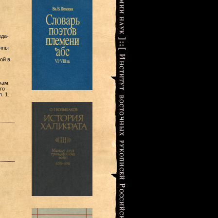
еда-
аяны
ой в
кам.
го
. 1.