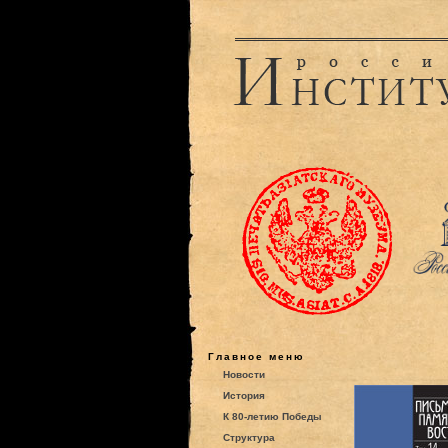
Главное меню
Новости
История
К 80-летию Победы
Структура