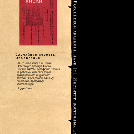
Случайная новость:
Объявления
20—23 мая 2025 г. в Санкт-
Петербурге пройдут Сорок
шестые (XLVI) Зографские чтения
«Проблемы интерпретации
традиционного индийского
текста». Предлагаем вашему
вниманию программу
конференции.
Подробнее...