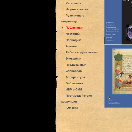
Personalia
Научная жизнь
Рукописные
сокровища
Публикации
Лекторий
Периодика
Архивы
Работа с рукописями
Экскурсии
Продажа книг
Спонсорам
Аспирантура
Библиотека
ИВР в СМИ
Противодействие
коррупции
IOM (eng)