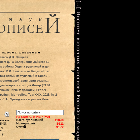
о просматриваемые
алась Д.В. Зайцева
лог: Дина Валерьевна Зайцева (1...
к работы Отдела рукописей и до...
вью И.Ф. Поповой на Радио «Комс...
вка новых поступлений в Библи...
 монгольской делегации участн...
делегации из города Измир (03.06...
евские чтения: проблемы корее...
рафия: Mongolica. Том XXIX, 2026, № 2
и С.А. Французова в рамках Летн...
На сайте СПб ИВР РАН
Всего публикаций
11046
дии.
Монографий
1611
Статей
9172
//
 С.