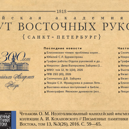
Последние новости
Част
Елисеевские чтения: проблемы корее...
Сконч
Юбилей С.Л. Бурмистрова
Некро
График работы Отдела рукописей и до...
Графи
Некролог: Дина Валерьевна Зайцева (1...
Интер
WMO: том 12, № 1(24), 2026
Выста
ППВ 23/2 (65), 2026
Визит
Скончалась Д.В. Зайцева
Визит 
Лекции С.А. Французова в рамках Летн...
Елисе
Выставка новых поступлений в Библи...
Моног
Монография: Японские древности (ист...
Лекци
Чунакова О. М. Неопубликованный манихейский фрагмен
коллекции А. И. Кохановского // Письменные памятники
Востока, том 13, №3(26), 2016. С. 59—65.