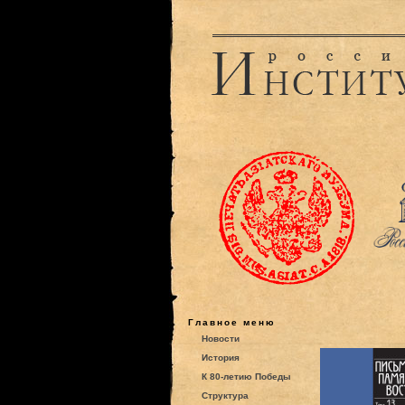
Главное меню
Новости
История
К 80-летию Победы
Структура