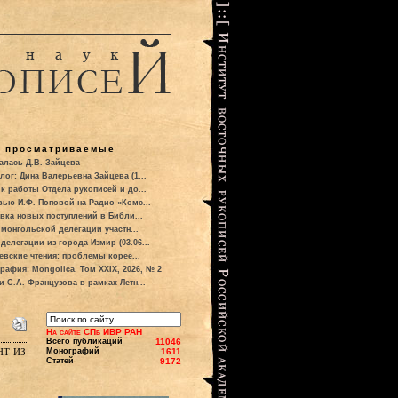
о просматриваемые
алась Д.В. Зайцева
лог: Дина Валерьевна Зайцева (1...
к работы Отдела рукописей и до...
вью И.Ф. Поповой на Радио «Комс...
вка новых поступлений в Библи...
 монгольской делегации участн...
делегации из города Измир (03.06...
евские чтения: проблемы корее...
рафия: Mongolica. Том XXIX, 2026, № 2
и С.А. Французова в рамках Летн...
На сайте СПб ИВР РАН
Всего публикаций
11046
т из
Монографий
1611
Статей
9172