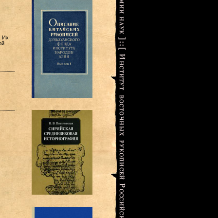
. Их
ой