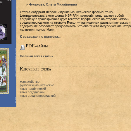
Чунакова, Ольга Михайловна
Статья содержит первое издание манихейского фрагмента из
Центральноазиатского фонда ИВР РАН, который представляет собой
согдийскую транскрипцию двух текстов: парфянского на стороне Verso и
среднеперсидского на стороне Recto, — написанных разными почерками
содержание позволяет предположить, что оба текста литургические, втор
является гимном Мани.
К содержанию выпуска...
PDF-файлы
Полный текст статьи
Ключевые слова
манихейство
рукописи манихейские
язык парфянский
язык согдийский
язык среднеперсидский