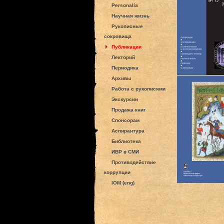
Personalia
Научная жизнь
Рукописные
сокровища
Публикации
Лекторий
Периодика
Архивы
Работа с рукописями
Экскурсии
Продажа книг
Спонсорам
Аспирантура
Библиотека
ИВР в СМИ
Противодействие
коррупции
IOM (eng)