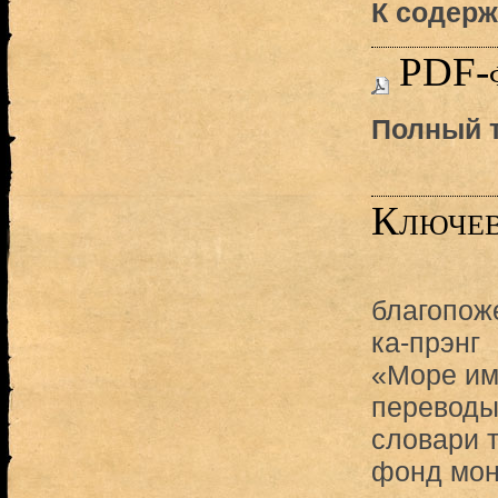
К содерж
PDF-
Полный т
Ключев
благопож
ка-прэнг
«Море им
переводы
словари 
фонд мон