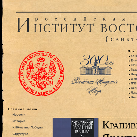
Пос
Кон
Ели
Юби
Гра
Некр
WMO:
ППВ 
Ско
Лекц
Выс
Главное меню
Новости
Крапиви
История
К 80-летию Победы
Структура