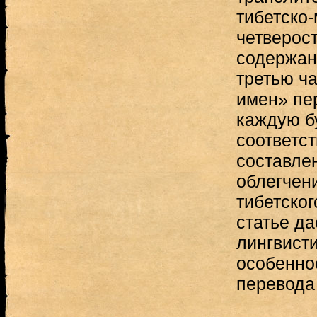
тибетско-
четверос
содержан
третью ч
имен» пе
каждую б
соответст
составле
облегчен
тибетског
статье да
лингвист
особенно
перевода