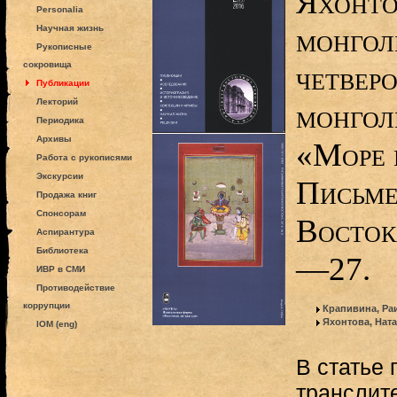
Яхонто
Personalia
монгол
Научная жизнь
Рукописные
сокровища
четвер
Публикации
Лекторий
монгол
Периодика
Архивы
«Море 
Работа с рукописями
Экскурсии
Письме
Продажа книг
Спонсорам
Востока
Аспирантура
Библиотека
—27.
ИВР в СМИ
Противодействие
коррупции
Крапивина, Ра
Яхонтова, Нат
IOM (eng)
В статье
транслит