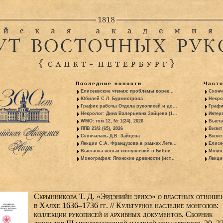
Последние новости
Част
Елисеевские чтения: проблемы корее...
Сконч
Юбилей С.Л. Бурмистрова
Некро
График работы Отдела рукописей и до...
Графи
Некролог: Дина Валерьевна Зайцева (1...
Интер
WMO: том 12, № 1(24), 2026
Выста
ППВ 23/2 (65), 2026
Визит
Скончалась Д.В. Зайцева
Визит 
Лекции С.А. Французова в рамках Летн...
Елисе
Выставка новых поступлений в Библи...
Моног
Монография: Японские древности (ист...
Лекци
Скрынникова Т. Д. «Эрдэнийн эрихэ» о властных отноше
в Халхе 1636‒1736 гг. // Культурное наследие монголов:
коллекции рукописей и архивных документов. Сборник