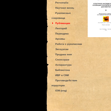
Personalia
Научная жизнь
Рукописные
сокровища
Публикации
Лекторий
Периодика
Архивы
Работа с рукописями
Экскурсии
Продажа книг
Спонсорам
Аспирантура
Библиотека
ИВР в СМИ
Противодействие
коррупции
IOM (eng)