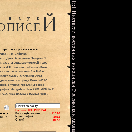
о просматриваемые
алась Д.В. Зайцева
лог: Дина Валерьевна Зайцева (1...
к работы Отдела рукописей и до...
вью И.Ф. Поповой на Радио «Комс...
вка новых поступлений в Библи...
 монгольской делегации участн...
делегации из города Измир (03.06...
евские чтения: проблемы корее...
рафия: Mongolica. Том XXIX, 2026, № 2
и С.А. Французова в рамках Летн...
На сайте СПб ИВР РАН
Всего публикаций
11046
ниях
Монографий
1611
Статей
9172