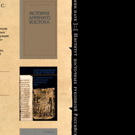
2
 С.
 поле
ных
туации
о-
ми,
й