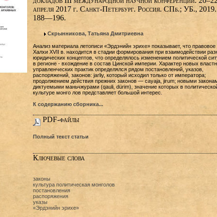
докладов III международной научной конференции. 20‒2
апреля 2017 г. Санкт-Петербург. Россия. СПб.; УБ., 2019.
188—196.
Скрынникова, Татьяна Дмитриевна
Анализ материала летописи «Эрдэнийн эрихе» показывает, что правовое
Халхи XVII в. находится в стадии формирования при взаимодействии раз
юридических концептов, что определялось изменением политической си
в регионе - вхождение в состав Цинской империи. Характер новых властн
управленческих практик определялся рядом постановлений, указов,
распоряжений, законов: jarliy, который исходил только от императора;
продолжением действия прежних законов — cayaja, jirum; новыми закона
диктуемыми маньчжурами (qauli, dürim), значение которых в политическо
культуре монго лов представляет большой интерес.
К содержанию сборника...
PDF-файлы
Полный текст статьи
Ключевые слова
законы
культура политическая монголов
постановления
распоряжения
указы
«Эрдэнийн эрихе»