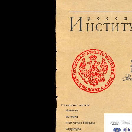
Главное меню
Новости
История
К 80-летию Победы
Структура