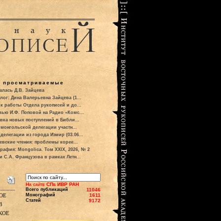
о просматриваемые
алась Д.В. Зайцева
лог: Дина Валерьевна Зайцева (1...
к работы Отдела рукописей и до...
вью И.Ф. Поповой на Радио «Комс...
вка новых поступлений в Библи...
 монгольской делегации участн...
делегации из города Измир (03.06...
евские чтения: проблемы корее...
рафия: Mongolica. Том XXIX, 2026, № 2
и С.А. Французова в рамках Летн...
На сайте СПб ИВР РАН
Всего публикаций
11046
ое
Монографий
1611
Статей
9172
в
кое