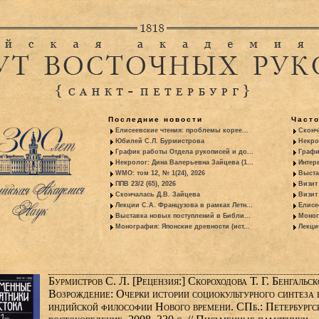
Последние новости
Част
Елисеевские чтения: проблемы корее...
Сконч
Юбилей С.Л. Бурмистрова
Некро
График работы Отдела рукописей и до...
Графи
Некролог: Дина Валерьевна Зайцева (1...
Интер
WMO: том 12, № 1(24), 2026
Выста
ППВ 23/2 (65), 2026
Визит
Скончалась Д.В. Зайцева
Визит 
Лекции С.А. Французова в рамках Летн...
Елисе
Выставка новых поступлений в Библи...
Моног
Монография: Японские древности (ист...
Лекци
Бурмистров C. Л. [Рецензия:] Скороходова Т. Г. Бенгальск
Возрождение: Очерки истории социокультурного синтеза 
индийской философии Нового времени. СПб.: Петербургс