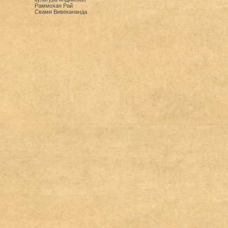
Раммохан Рай
Свами Вивекананда