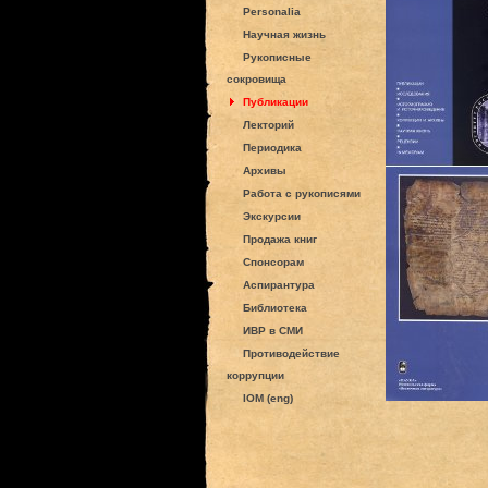
Personalia
Научная жизнь
Рукописные
сокровища
Публикации
Лекторий
Периодика
Архивы
Работа с рукописями
Экскурсии
Продажа книг
Спонсорам
Аспирантура
Библиотека
ИВР в СМИ
Противодействие
коррупции
IOM (eng)