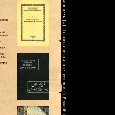
 конец
ания;
инения
и.
рных
мер,
 Г.С.
кутте