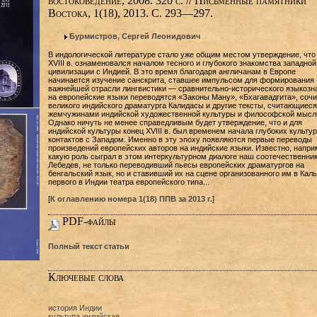
востоковедение, 2008. 320 с. // Письменные памятники
Востока, 1(18), 2013. С. 293—297.
Бурмистров, Сергей Леонидович
В индологической литературе стало уже общим местом утверждение, что
XVIII в. ознаменовался началом тесного и глубокого знакомства западной
цивилизации с Индией. В это время благодаря англичанам в Европе
начинается изучение санскрита, ставшее импульсом для формирования
важнейшей отрасли лингвистики — сравнительно-исторического языкозн
на европейские языки переводятся «Законы Ману», «Бхагавадгита», соч
великого индийского драматурга Калидасы и другие тексты, считающиеся
жемчужинами индийской художественной культуры и философской мысл
Однако ничуть не менее справедливым будет утверждение, что и для
индийской культуры конец XVIII в. был временем начала глубоких культу
контактов с Западом. Именно в эту эпоху появляются первые переводы
произведений европейских авторов на индийские языки. Известно, напри
какую роль сыграл в этом интеркультурном диалоге наш соотечественник
Лебедев, не только переводивший пьесы европейских драматургов на
бенгальский язык, но и ставивший их на сцене организованного им в Каль
первого в Индии театра европейского типа...
[
К оглавлению номера 1(18) ППВ за 2013 г.
]
PDF-файлы
Полный текст статьи
Ключевые слова
история Индии
культура индийская