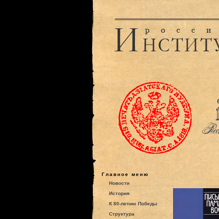
Главное меню
Новости
История
К 80-летию Победы
Структура