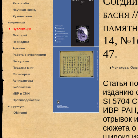
Согдий
Personalia
басня 
Научная жизнь
Рукописные
сокровища
памятн
Публикации
Лекторий
14, №1
Периодика
Архивы
47.
Работа с рукописями
Экскурсии
Чунакова, Оль
Продажа книг
Спонсорам
Аспирантура
Статья п
Библиотека
изданию 
ИВР в СМИ
SI 5704 
Противодействие
коррупции
ИВР РАН,
IOM (eng)
отрывок и
сюжета о 
широко и