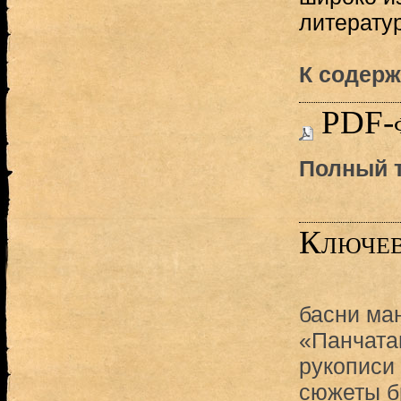
литерату
К содерж
PDF-
Полный т
Ключев
басни ма
«Панчата
рукописи
сюжеты б