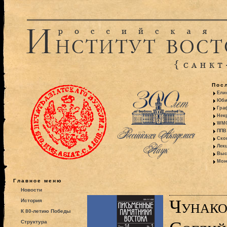
Пос
Ели
Юби
Гра
Некр
WMO:
ППВ 
Ско
Лекц
Выс
Моно
Главное меню
Новости
Чунако
История
К 80-летию Победы
Структура