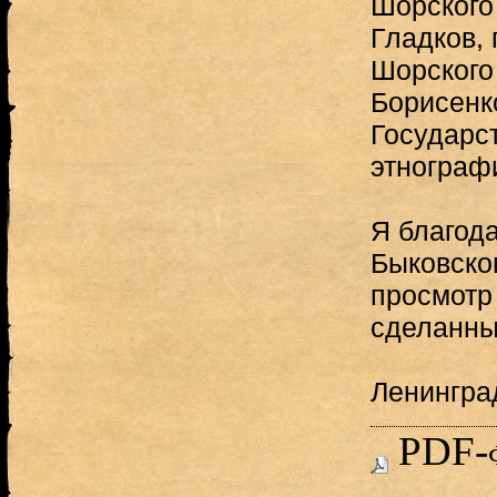
Шорского 
Гладков, 
Шорского
Борисенк
Государс
этнографи
Я благода
Быковско
просмотр 
сделанны
Ленингра
PDF-