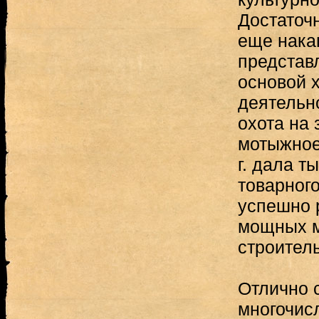
Достаточн
еще нака
представ
основой 
деятельн
охота на 
мотыжное
г. дала т
товарного
успешно 
мощных м
строитель
Отлично 
многочис