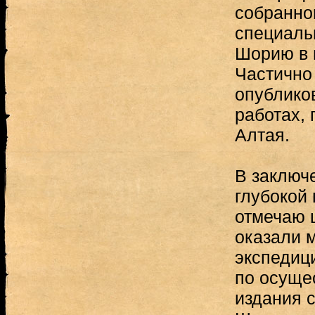
собранно
специаль
Шорию в 
Частично
опублико
работах,
Алтая.
В заключе
глубокой
отмечаю 
оказали 
экспедиц
по осуще
издания с