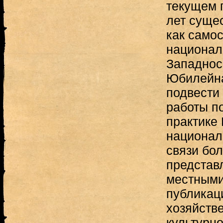
текущем 
лет суще
как само
национал
Западнос
Юбилейна
подвести
работы п
практике
национал
связи бо
представ
местными
публикац
хозяйств
культурн