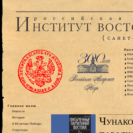
Пос
Юби
Гра
Некр
Ели
WMO:
ППВ 
Ско
Лекц
Выс
Моно
Главное меню
Новости
Чунако
История
К 80-летию Победы
Структура