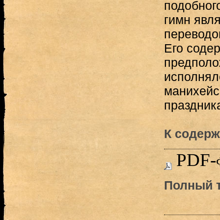
подобного
гимн явл
переводом
Его соде
предполо
исполнял
манихейс
праздник
К содерж
PDF-
Полный т