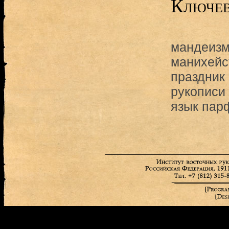
Ключев
мандеиз
манихейс
праздник
рукописи
язык пар