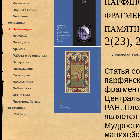
парфян
Personalia
фрагме
Научная жизнь
Рукописные
сокровища
памятн
Публикации
Лекторий
2(23), 
Периодика
Архивы
Чунакова, Оль
Работа с рукописями
Экскурсии
Статья с
Продажа книг
Спонсорам
парфянск
Аспирантура
фрагмент
Библиотека
ИВР в СМИ
Централь
Противодействие
РАН. Пло
коррупции
является
IOM (eng)
Мудрости
манихейс