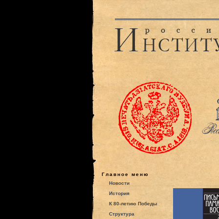
Главное меню
Новости
История
К 80-летию Победы
Структура