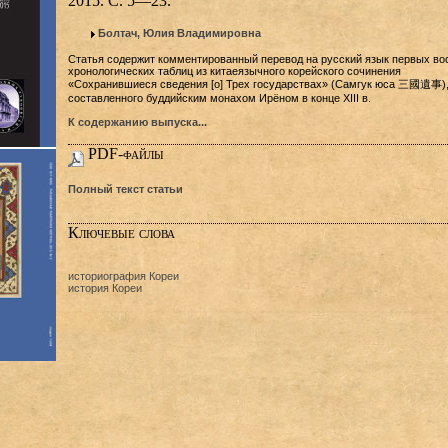
2015. С. 5—23.
Болтач, Юлия Владимировна
Статья содержит комментированный перевод на русский язык первых во
хронологических таблиц из китаеязычного корейского сочинения
«Сохранившиеся сведения [о] Трех государствах» (Самгук юса 三國遺事)
составленного буддийским монахом Ирёном в конце XIII в.
К содержанию выпуска...
PDF-файлы
Полный текст статьи
Ключевые слова
историография Кореи
история Кореи