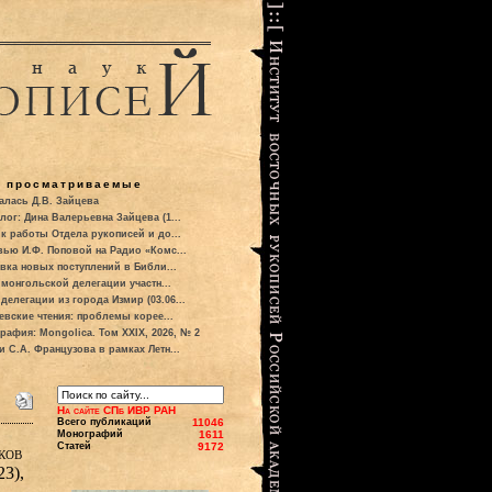
о просматриваемые
алась Д.В. Зайцева
лог: Дина Валерьевна Зайцева (1...
к работы Отдела рукописей и до...
вью И.Ф. Поповой на Радио «Комс...
вка новых поступлений в Библи...
 монгольской делегации участн...
делегации из города Измир (03.06...
евские чтения: проблемы корее...
рафия: Mongolica. Том XXIX, 2026, № 2
и С.А. Французова в рамках Летн...
На сайте СПб ИВР РАН
Всего публикаций
11046
Монографий
1611
Статей
9172
ков
23),