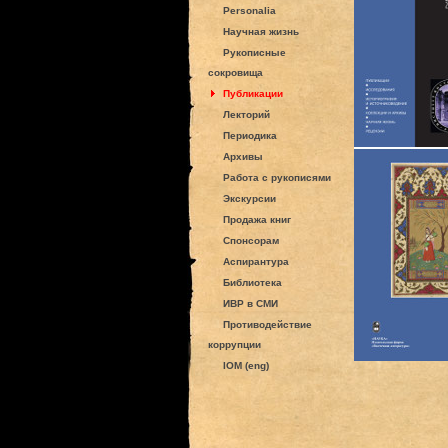
Personalia
Научная жизнь
Рукописные
сокровища
Публикации
Лекторий
Периодика
Архивы
Работа с рукописями
Экскурсии
Продажа книг
Спонсорам
Аспирантура
Библиотека
ИВР в СМИ
Противодействие
коррупции
IOM (eng)