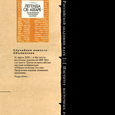
Случайная новость:
Объявления
11 марта 2026 г. в Институте
восточных рукописей ИВР РАН
состоится Третья всероссийская
научная конференция
«Гебраистическая сессия».
Предлагаем вашему вниманию
программу.
Подробнее...