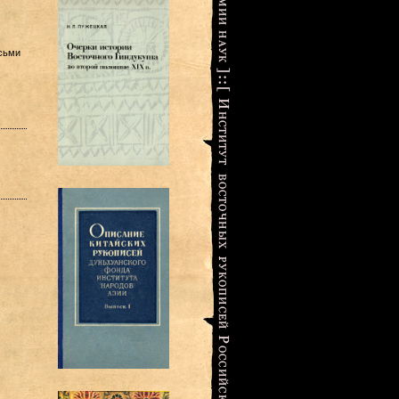
сьми
,