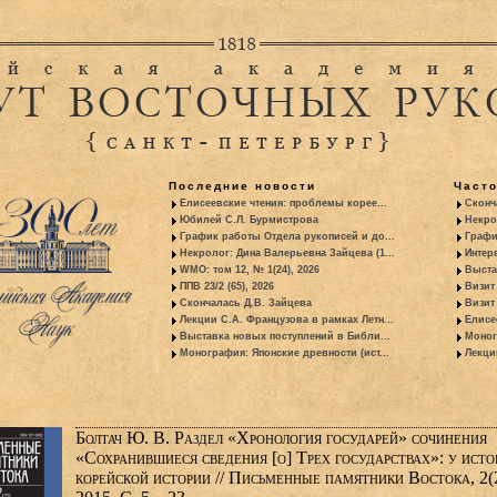
Последние новости
Част
Елисеевские чтения: проблемы корее...
Сконч
Юбилей С.Л. Бурмистрова
Некро
График работы Отдела рукописей и до...
Графи
Некролог: Дина Валерьевна Зайцева (1...
Интер
WMO: том 12, № 1(24), 2026
Выста
ППВ 23/2 (65), 2026
Визит
Скончалась Д.В. Зайцева
Визит 
Лекции С.А. Французова в рамках Летн...
Елисе
Выставка новых поступлений в Библи...
Моног
Монография: Японские древности (ист...
Лекци
Болтач Ю. В. Раздел «Хронология государей» сочинения
«Сохранившиеся сведения [о] Трех государствах»: у исто
корейской истории // Письменные памятники Востока, 2(