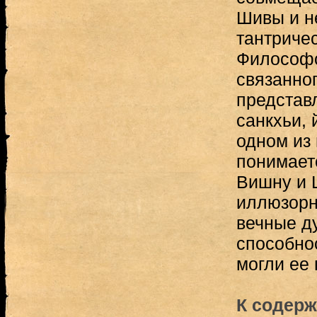
Шивы и н
тантричес
Философс
связанног
представ
санкхьи, 
одном из 
понимает
Вишну и 
иллюзорн
вечные д
способно
могли ее
К содерж