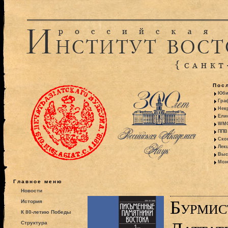
Пос
Юби
Гра
Некр
Ели
WMO:
ППВ 
Ско
Лекц
Выс
Моно
Главное меню
Новости
Бурмис
История
К 80-летию Победы
Структура