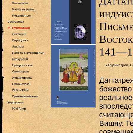
Даттатр
Personalia
индуис
Научная жизнь
Рукописные
сокровища
Письме
Публикации
Лекторий
Востока
Периодика
Архивы
141—1
Работа с рукописями
Экскурсии
Бурмистров, С
Продажа книг
Спонсорам
Аспирантура
Даттатре
Библиотека
божество
ИВР в СМИ
реальное
Противодействие
коррупции
впоследс
IOM (eng)
считающ
Вишну. Те
совмещае