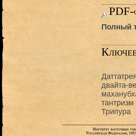
PDF-
Полный т
Ключев
Даттатре
двайта-в
маханубх
тантризм
Трипура