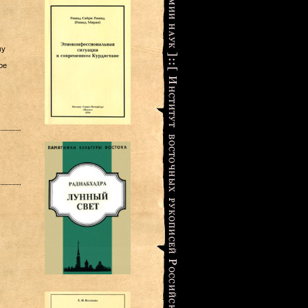
му
ое