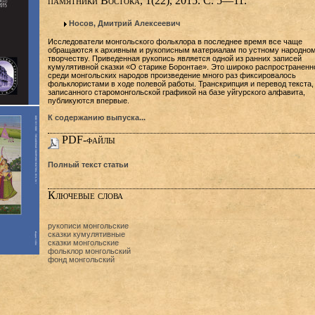
памятники Востока, 1(22), 2015. С. 5—11.
Носов, Дмитрий Алексеевич
Исследователи монгольского фольклора в последнее время все чаще
обращаются к архивным и рукописным материалам по устному народно
творчеству. Приведенная рукопись является одной из ранних записей
кумулятивной сказки «О старике Боронтае». Это широко распространенн
среди монгольских народов произведение много раз фиксировалось
фольклористами в ходе полевой работы. Транскрипция и перевод текста,
записанного старомонгольской графикой на базе уйгурского алфавита,
публикуются впервые.
К содержанию выпуска...
PDF-файлы
Полный текст статьи
Ключевые слова
рукописи монгольские
сказки кумулятивные
сказки монгольские
фольклор монгольский
фонд монгольский