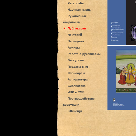
Personalia
Научная жизнь
Рукописные
сокровища
Публикации
Лекторий
Периодика
Архивы
Работа с рукописями
Экскурсии
Продажа книг
Спонсорам
Аспирантура
Библиотека
ИВР в СМИ
Противодействие
коррупции
IOM (eng)