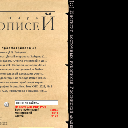
о просматриваемые
алась Д.В. Зайцева
лог: Дина Валерьевна Зайцева (1...
к работы Отдела рукописей и до...
вью И.Ф. Поповой на Радио «Комс...
вка новых поступлений в Библи...
 монгольской делегации участн...
делегации из города Измир (03.06...
евские чтения: проблемы корее...
рафия: Mongolica. Том XXIX, 2026, № 2
и С.А. Французова в рамках Летн...
На сайте СПб ИВР РАН
Всего публикаций
11046
Монографий
1611
Статей
9172
с
нные