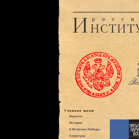
Главное меню
Новости
История
К 80-летию Победы
Структура