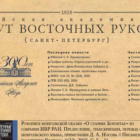
Последние новости
Част
Юбилей С.Л. Бурмистрова
Сконч
График работы Отдела рукописей и до...
Некро
Некролог: Дина Валерьевна Зайцева (1...
Графи
Елисеевские чтения: проблемы корее...
Интер
WMO: том 12, № 1(24), 2026
Выста
ППВ 23/2 (65), 2026
Визит
Скончалась Д.В. Зайцева
Визит 
Лекции С.А. Французова в рамках Летн...
Елисе
Выставка новых поступлений в Библи...
Моног
Монография: Японские древности (ист...
Лекци
Рукопись монгольской сказки «О старике Боронтае» из
собрания ИВР РАН. Предисловие, транскрипция, перевод 
монгольского языка, примечания Д. А. Носова // Письме