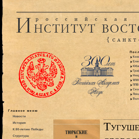
Пос
Кон
Ели
Юби
Гра
Некр
WMO:
ППВ 
Ско
Лекц
Выс
Главное меню
Новости
Тугуше
История
К 80-летию Победы
Структура