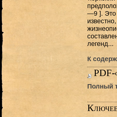
предположи
—9 ]. Это
известно,
жизнеопи
составле
легенд...
К содерж
PDF-
Полный т
Ключев