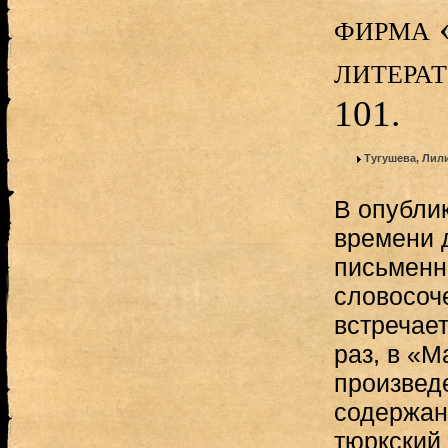
фирма 
литера
101.
Тугушева, Ли
В опубли
времени 
письменн
словосоче
встречае
раз, в «Ma
произвед
содержан
тюркский 