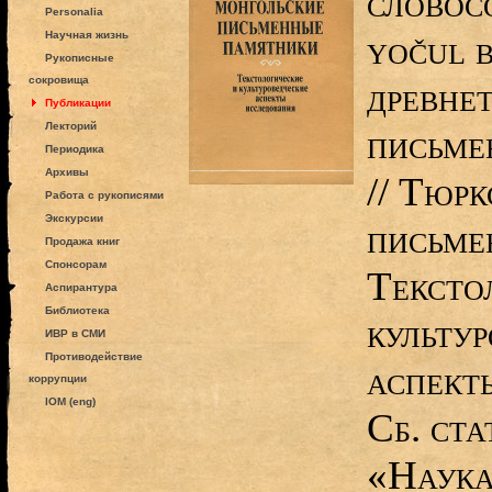
словос
Personalia
yočul 
Научная жизнь
Рукописные
сокровища
древне
Публикации
Лекторий
письме
Периодика
Архивы
// Тюр
Работа с рукописями
Экскурсии
письме
Продажа книг
Спонсорам
Тексто
Аспирантура
Библиотека
культу
ИВР в СМИ
Противодействие
аспект
коррупции
IOM (eng)
Сб. ста
«Наука