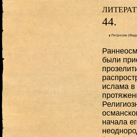
литера
44.
Петросян (Фад
Раннеосм
были при
прозелит
распрост
ислама в
протяжени
Религиоз
османско
начала е
неодноро