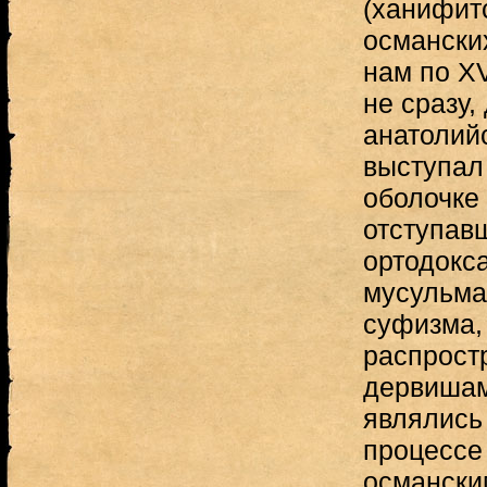
(ханифитс
османских
нам по XV
не сразу,
анатолий
выступал
оболочке
отступавш
ортодокс
мусульма
суфизма,
распрост
дервишам
являлись
процессе
османски