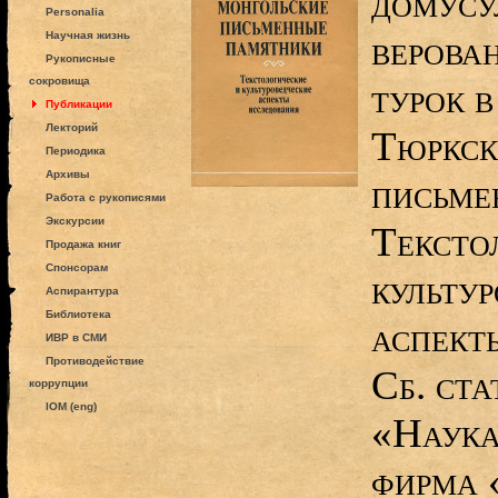
домусу
Personalia
верова
Научная жизнь
Рукописные
сокровища
турок в
Публикации
Лекторий
Тюркск
Периодика
Архивы
письме
Работа с рукописями
Экскурсии
Тексто
Продажа книг
Спонсорам
культу
Аспирантура
Библиотека
аспект
ИВР в СМИ
Противодействие
Сб. ста
коррупции
IOM (eng)
«Наука
фирма 