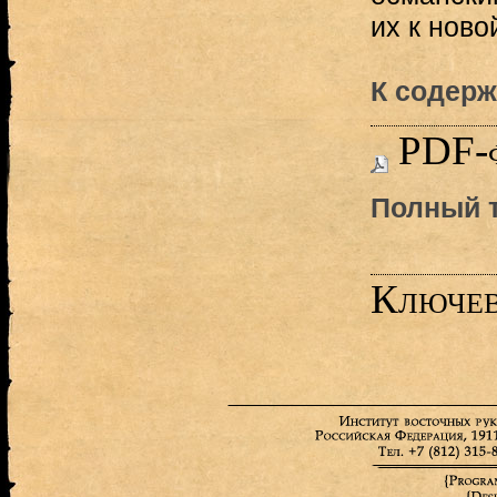
их к ново
К содерж
PDF-
Полный т
Ключев