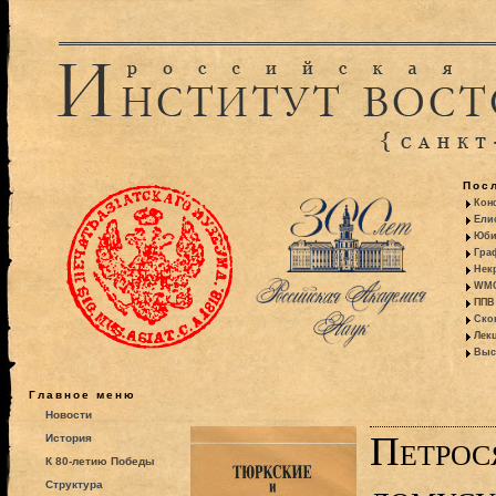
Пос
Кон
Ели
Юби
Гра
Некр
WMO:
ППВ 
Ско
Лекц
Выс
Главное меню
Новости
Петрос
История
К 80-летию Победы
Структура