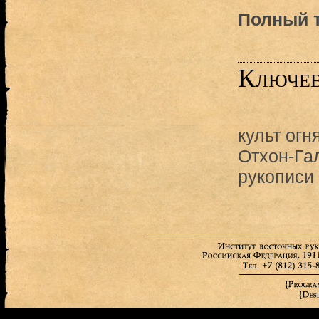
Полный т
Ключев
культ огн
Отхон-Га
рукописи