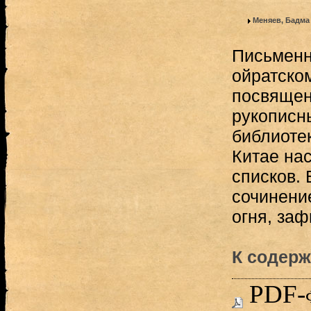
Меняев, Бадма
Письменн
ойратско
посвященн
рукописн
библиотек
Китае на
списков.
сочинени
огня, за
К содерж
PDF-