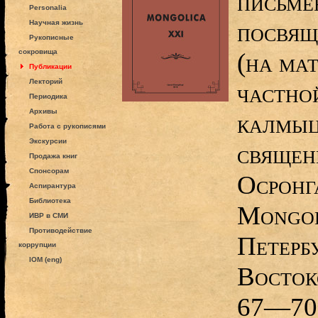
письме
Personalia
посвящ
Научная жизнь
Рукописные
сокровища
(на мат
Публикации
Лекторий
частно
Периодика
Архивы
калмыц
Работа с рукописями
Экскурсии
священ
Продажа книг
Спонсорам
Осронга
Аспирантура
Библиотека
Mongol
ИВР в СМИ
Противодействие
Петерб
коррупции
IOM (eng)
Восток
67—70