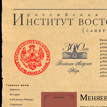
Пос
Ели
Юби
Гра
Некр
WMO:
ППВ 
Ско
Лекц
Выс
Моно
Главное меню
Новости
Меняев
История
К 80-летию Победы
Структура