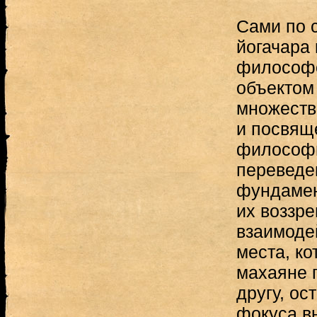
Сами по 
йогачара 
философс
объектом
множеств
и посвящ
философи
переведе
фундамен
их воззр
взаимоде
места, ко
махаяне 
другу, ос
фокуса в