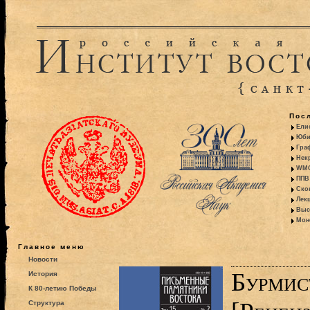
Пос
Ели
Юби
Гра
Некр
WMO:
ППВ 
Ско
Лекц
Выс
Моно
Главное меню
Новости
Бурмис
История
К 80-летию Победы
Структура