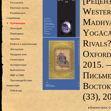
[Реценз
Personalia
Westerh
Научная жизнь
Рукописные
сокровища
Madhy
Публикации
Лекторий
Yogācā
Периодика
Архивы
Rivals
Работа с рукописями
Экскурсии
Oxford 
Продажа книг
Спонсорам
2015. —
Аспирантура
Библиотека
Письме
ИВР в СМИ
Противодействие
Восток
коррупции
IOM (eng)
(33), 2
Бурмистров, С