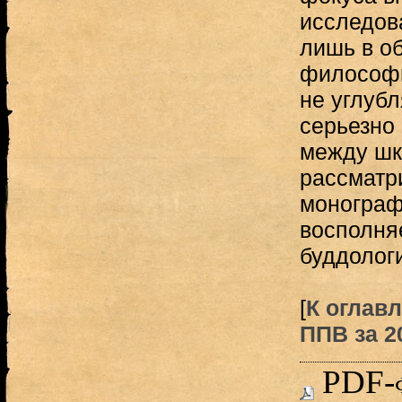
исследов
лишь в о
философи
не углубл
серьезно
между шк
рассматр
монограф
восполняе
буддологи
[
К оглавл
ППВ за 20
PDF-