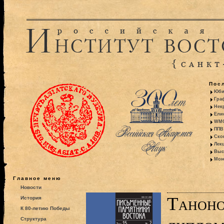
Пос
Юби
Гра
Некр
Ели
WMO:
ППВ 
Ско
Лекц
Выс
Моно
Главное меню
Новости
Таноно
История
К 80-летию Победы
Структура