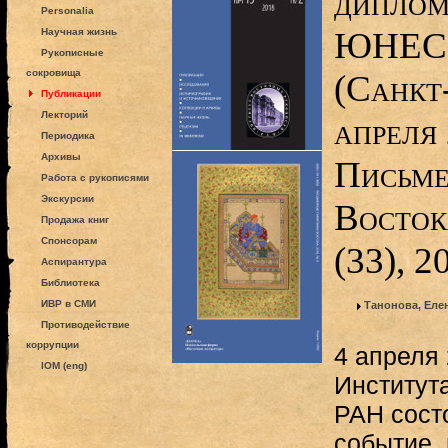
диплом
Personalia
ЮНЕС
Научная жизнь
Рукописные
сокровища
(Санкт-
Публикации
Лекторий
апреля 
Периодика
Архивы
Письме
Работа с рукописями
Экскурсии
Восток
Продажа книг
Спонсорам
(33), 2
Аспирантура
Библиотека
ИВР в СМИ
Танонова, Еле
Противодействие
коррупции
4 апреля 
IOM (eng)
Институт
РАН сост
событие,