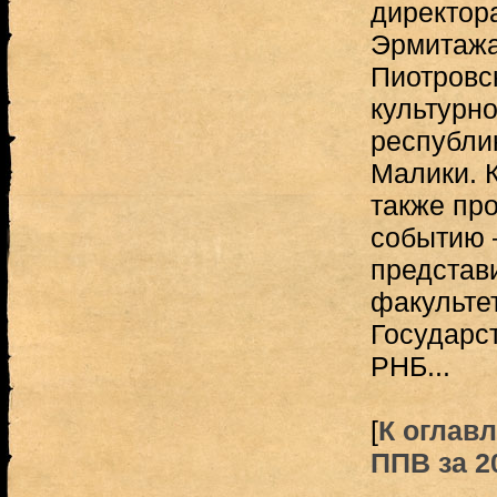
директор
Эрмитажа
Пиотровс
культурн
республик
Малики. 
также про
событию 
представ
факульте
Государс
РНБ...
[
К оглавл
ППВ за 20