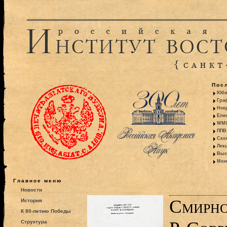
Пос
Юби
Гра
Некр
Ели
WMO:
ППВ 
Ско
Лекц
Выс
Моно
Главное меню
Новости
Смирно
История
К 80-летию Победы
Структура