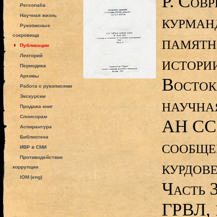
Р. Сов
Personalia
курман
Научная жизнь
Рукописные
сокровища
памятн
Публикации
Лекторий
истори
Периодика
Архивы
Восток
Работа с рукописями
Экскурсии
научна
Продажа книг
Спонсорам
АН ССС
Аспирантура
Библиотека
сообще
ИВР в СМИ
Противодействие
курдове
коррупции
IOM (eng)
Часть 
ГРВЛ, 