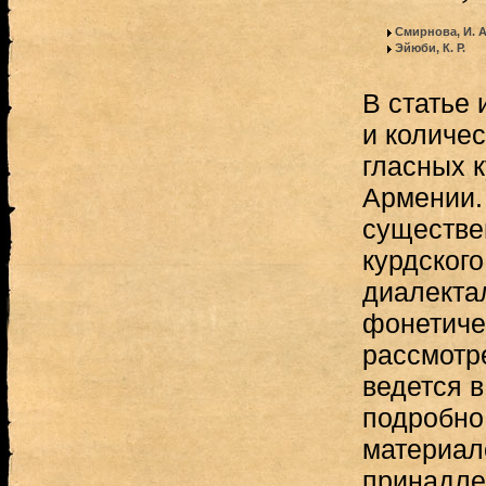
Смирнова, И. А
Эйюби, К. Р.
В статье 
и количе
гласных 
Армении.
существе
курдского
диалектал
фонетиче
рассмотр
ведется в
подробно
материал
принадле