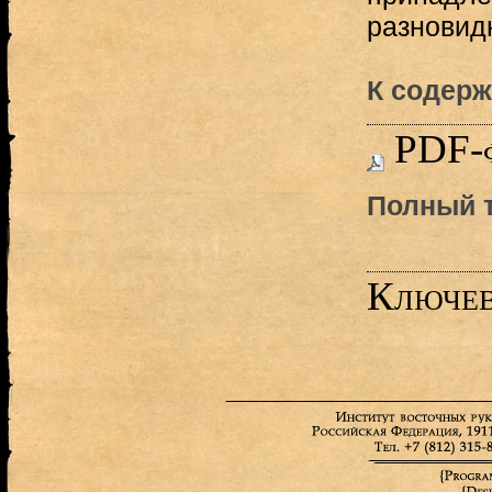
разновидн
К содерж
PDF-
Полный т
Ключев