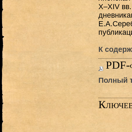
Х‒ХIV вв.
дневникам
Е.А.Сере
публикации
К содерж
PDF-
Полный т
Ключев