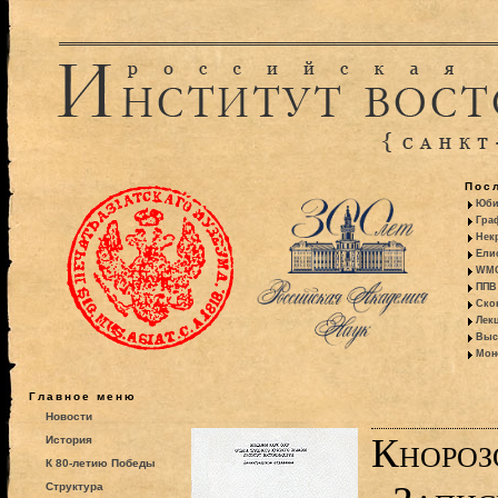
Пос
Юби
Гра
Некр
Ели
WMO:
ППВ 
Ско
Лекц
Выс
Моно
Главное меню
Новости
Кнороз
История
К 80-летию Победы
Структура