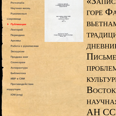
«Запис
Personalia
горе Фа
Научная жизнь
Рукописные
сокровища
вьетна
Публикации
Лекторий
традиц
Периодика
Архивы
дневник
Работа с рукописями
Экскурсии
Письме
Продажа книг
Спонсорам
пробле
Аспирантура
Библиотека
культу
ИВР в СМИ
Противодействие
Восток
коррупции
IOM (eng)
научна
АН ССС