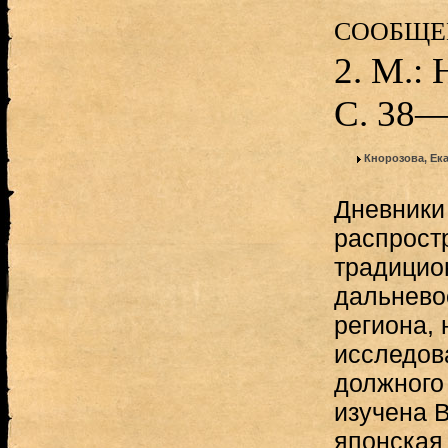
сообщен
2. М.: 
С. 38—
Кнорозова, Ек
Дневники
распрост
традицио
дальневос
региона, 
исследов
должного 
изучена В
японская