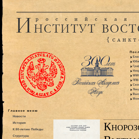
Пос
Ели
Юби
Гра
Некр
WMO:
ППВ 
Ско
Лекц
Выс
Моно
Главное меню
Новости
Кнороз
История
К 80-летию Победы
Структура