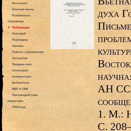
Вьетна
Personalia
духа Го
Научная жизнь
Рукописные
сокровища
Письме
Публикации
Лекторий
пробле
Периодика
Архивы
культу
Работа с рукописями
Экскурсии
Восток
Продажа книг
Спонсорам
научна
Аспирантура
Библиотека
АН ССС
ИВР в СМИ
Противодействие
сообщен
коррупции
IOM (eng)
1. М.: 
С. 208