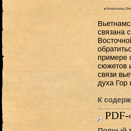
Кнорозова, Ек
Вьетнамс
связана с
Восточно
обратитьс
примере 
сюжетов 
связи вь
духа Гор 
К содерж
PDF-
Полный т