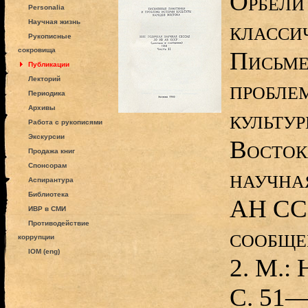
Орбели
Personalia
классич
Научная жизнь
Рукописные
сокровища
Письме
Публикации
Лекторий
пробле
Периодика
Архивы
культу
Работа с рукописями
Экскурсии
Восток
Продажа книг
Спонсорам
научна
Аспирантура
Библиотека
АН ССС
ИВР в СМИ
Противодействие
сообщен
коррупции
IOM (eng)
2. М.: 
С. 51—