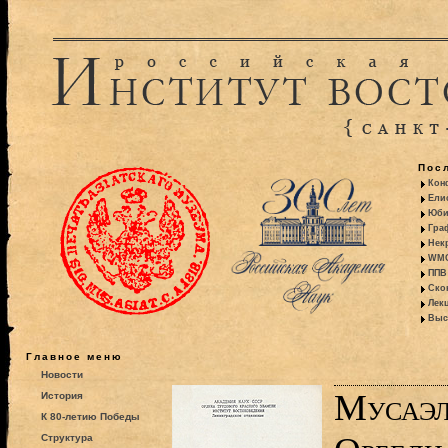
Пос
Кон
Ели
Юби
Гра
Некр
WMO:
ППВ 
Ско
Лекц
Выс
Главное меню
Новости
Мусаэл
История
К 80-летию Победы
Структура