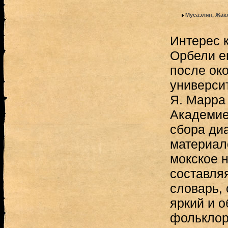
Мусаэлян, Жак
Интерес к
Орбели ещ
после ок
универси
Я. Марра
Академие
сбора ди
материал
мокское н
составляя
словарь,
яркий и 
фольклор