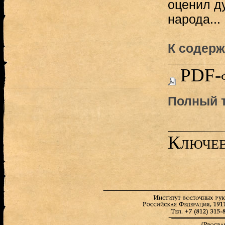
оценил ду
народа...
К содерж
PDF-
Полный т
Ключев