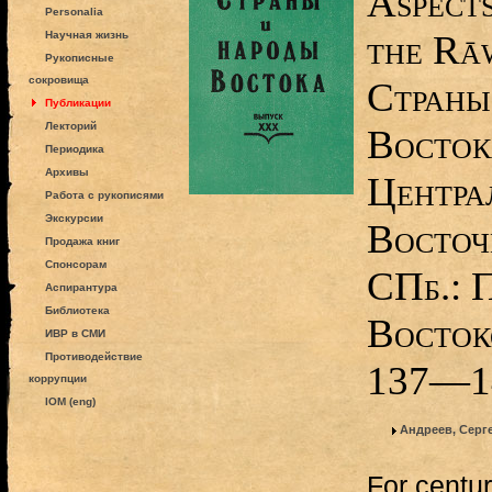
Aspects
Personalia
the Rā
Научная жизнь
Рукописные
сокровища
Страны
Публикации
Лекторий
Восток
Периодика
Архивы
Центра
Работа с рукописями
Экскурсии
Восточ
Продажа книг
Спонсорам
СПб.: 
Аспирантура
Библиотека
Восток
ИВР в СМИ
Противодействие
137—1
коррупции
IOM (eng)
Андреев, Серг
For centur