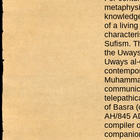
metaphysic
knowledge 
of a livin
characteri
Sufism. T
the Uwaysī
Uways al-
contempor
Muhammad 
communica
telepathic
of Basra 
AH/845 AD
compiler o
companion