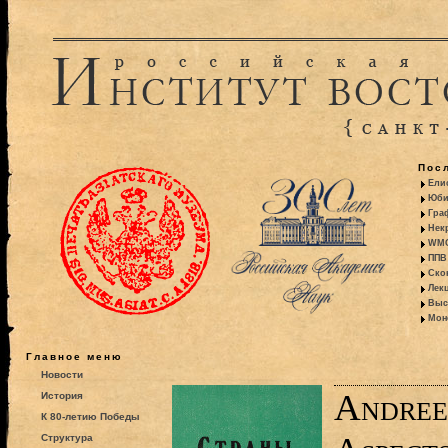
Пос
Ели
Юби
Гра
Некр
WMO:
ППВ 
Ско
Лекц
Выс
Моно
Главное меню
Новости
Andree
История
К 80-летию Победы
Структура