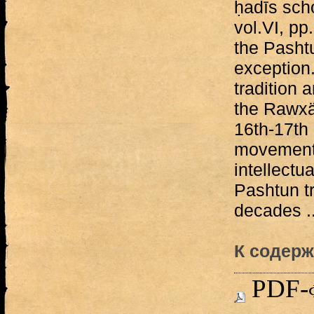
ḥadīs scho
vol.VI, pp
the Pasht
exception
tradition a
the Rawxä
16th-17th 
movement
intellectua
Pashtun t
decades ..
К содерж
PDF-