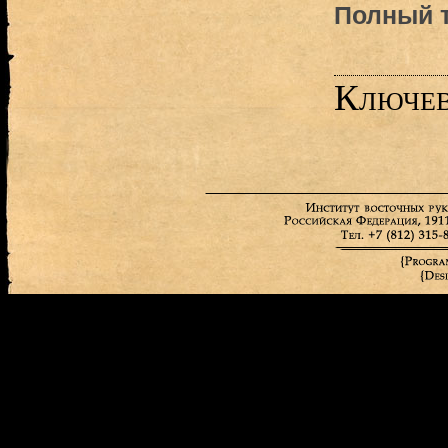
Полный т
Ключев