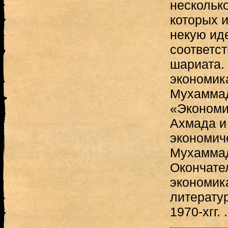
несколько
которых и
некую ид
соответс
шариата.
экономик
Мухаммад
«Экономи
Ахмада и
экономич
Мухаммад
Окончате
экономик
литерату
1970-хгг. .