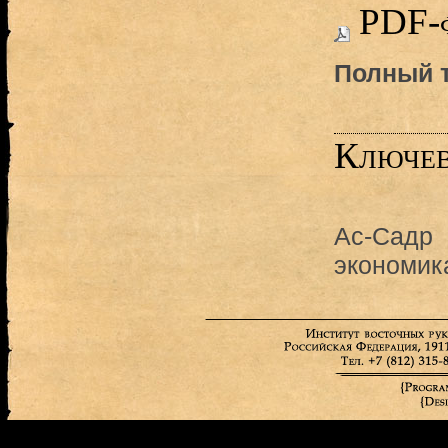
PDF-
Полный т
Ключев
Ас-Садр
экономик