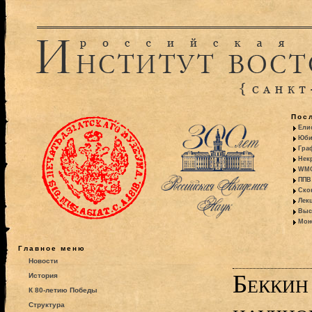
Пос
Ели
Юби
Гра
Некр
WMO:
ППВ 
Ско
Лекц
Выс
Моно
Главное меню
Новости
Беккин
История
К 80-летию Победы
Структура