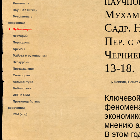
научног
Personalia
Мухамм
Научная жизнь
Рукописные
сокровища
Садр. 
Публикации
Лекторий
Пер. с а
Периодика
Архивы
Черниен
Работа с рукописями
Экскурсии
13-18.
Продажа книг
Спонсорам
Аспирантура
Беккин, Ренат
Библиотека
ИВР в СМИ
Ключевой
Противодействие
феномена
коррупции
экономико
IOM (eng)
мнению ав
В этом г