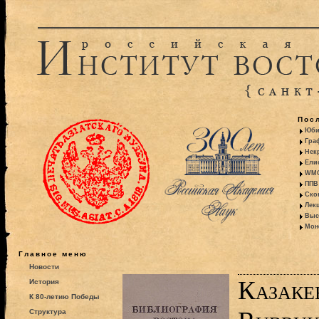
Пос
Юби
Гра
Некр
Ели
WMO:
ППВ 
Ско
Лекц
Выс
Моно
Главное меню
Новости
Казакев
История
К 80-летию Победы
Структура