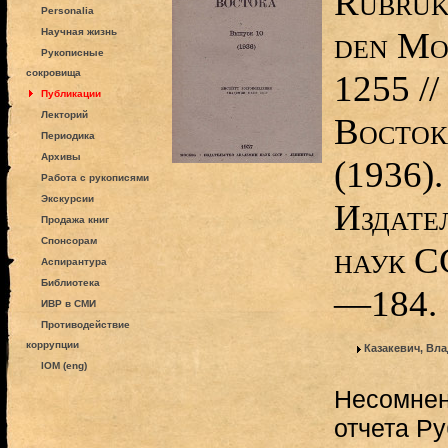
Rubruk,
Personalia
den Mo
Научная жизнь
Рукописные
сокровища
1255 //
Публикации
Лекторий
Восток
Периодика
Архивы
(1936).
Работа с рукописями
Экскурсии
Издате
Продажа книг
Спонсорам
наук С
Аспирантура
Библиотека
—184.
ИВР в СМИ
Противодействие
коррупции
Казакевич, Вл
IOM (eng)
Несомнен
отчета Ру