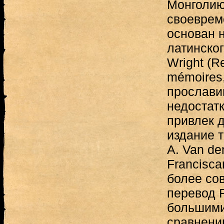
Монголию
своевреме
основан н
латинского
Wright (R
mémoires,
прослави
недостат
привлек 
издание т
A. Van de
Francisca
более со
перевод F
большими
сравнени