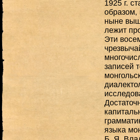
1925 г. с
образом,
ныне выш
лежит про
Эти восе
чрезвыча
многочис
записей т
монгольск
диалекто
исследова
Достаточ
капиталь
грамматик
языка мо
Б. Я. Вл