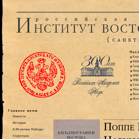
Пос
Ели
Юби
Гра
Некр
WMO:
ППВ 
Ско
Лекц
Выс
Моно
Главное меню
Новости
Поппе Н
История
К 80-летию Победы
Структура