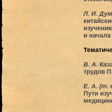
Л. И. Ду
китайски
изучению
и начала
Тематич
В. А. Ка
трудов П
Е. A. (т.
Пути изу
медицин