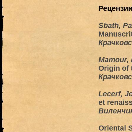
Рецензи
Sbath, Pa
Manuscrit
Крачковс
Mamour, 
Origin of 
Крачковс
Lecerf, J
et renais
Виленчи
Oriental 