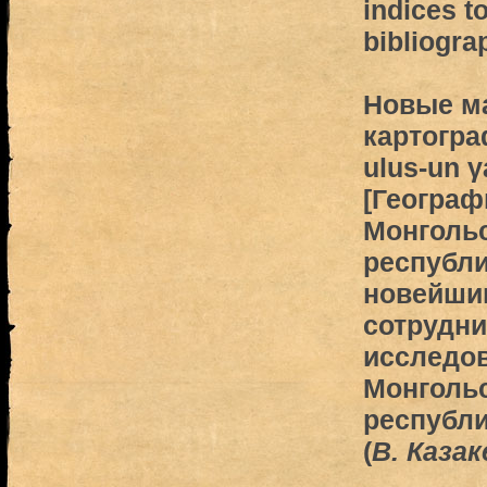
indices to
bibliogra
Новые м
картогра
ulus-un γ
[Географ
Монголь
республи
новейши
сотрудни
исследов
Монголь
республи
(
В. Каза