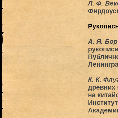
Л. Ф. Ве
Фирдоус
Рукопис
А. Я. Бо
рукописи
Публично
Ленингра
К. К. Флу
древних 
на китай
Институт
Академи