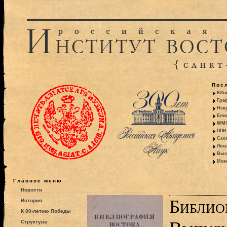
Пос
Юби
Гра
Некр
Ели
WMO:
ППВ 
Ско
Лекц
Выс
Моно
Главное меню
Новости
Библио
История
К 80-летию Победы
Структура