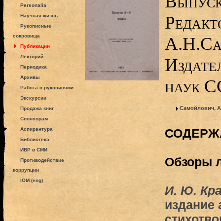
Выпуск
Personalia
Редакт
Научная жизнь
Рукописные
сокровища
А.Н.Са
Публикации
Лекторий
Издате
Периодика
Архивы
наук СС
Работа с рукописями
Экскурсии
Самойлович, А
Продажа книг
Спонсорам
Аспирантура
СОДЕРЖ
Библиотека
ИВР в СМИ
Обзоры 
Противодействие
коррупции
IOM (eng)
И. Ю. Кр
издание 
стихотво