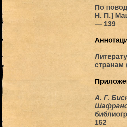
По поводу
Н. П.] Ма
— 139
Аннотаци
Литерату
странам 
Приложе
А. Г. Бис
Шафрано
библиог
152