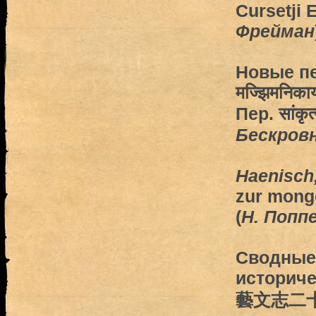
Cursetji 
Фрейман
Новые пе
मज्झिमनिका
Пер. सांकृ
Бескров
Haenisch,
zur mong
(
H. Попп
Сводные 
историч
藝文志二十種