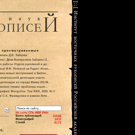
о просматриваемые
алась Д.В. Зайцева
лог: Дина Валерьевна Зайцева (1...
к работы Отдела рукописей и до...
вью И.Ф. Поповой на Радио «Комс...
вка новых поступлений в Библи...
 монгольской делегации участн...
делегации из города Измир (03.06...
евские чтения: проблемы корее...
рафия: Mongolica. Том XXIX, 2026, № 2
и С.А. Французова в рамках Летн...
На сайте СПб ИВР РАН
Всего публикаций
11046
Монографий
1611
Статей
9172
а.