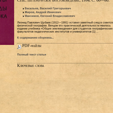
СПб.: Петербургское Востоковедение, 1994. С. 66—80.
Васильев, Василий Григорьевич
Жиров, Андрей Иванович
Максимов, Евгений Владиславович
Леонид Павлович Шубаев (1912—1991) оставил заметный след в советск
физической географии. Венцом его практической деятельности явилось
издание учебника «Общее землеведение» для студентов географических
факультетов педагогических институтов и университетов [1] ...
К содержанию сборника...
PDF-файлы
Полный текст статьи
Ключевые слова