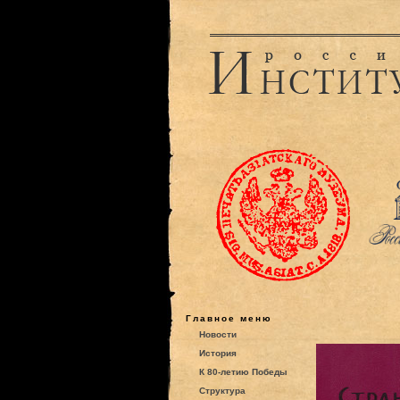
Главное меню
Новости
История
К 80-летию Победы
Структура