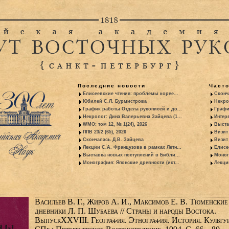
Последние новости
Част
Елисеевские чтения: проблемы корее...
Сконч
Юбилей С.Л. Бурмистрова
Некро
График работы Отдела рукописей и до...
Графи
Некролог: Дина Валерьевна Зайцева (1...
Интер
WMO: том 12, № 1(24), 2026
Выста
ППВ 23/2 (65), 2026
Визит
Скончалась Д.В. Зайцева
Визит 
Лекции С.А. Французова в рамках Летн...
Елисе
Выставка новых поступлений в Библи...
Моног
Монография: Японские древности (ист...
Лекци
Васильев В. Г., Жиров А. И., Максимов Е. В. Тюменские
дневники Л. П. Шубаева // Страны и народы Востока.
ВыпускXXVIII. География. Этнография. История. Культур