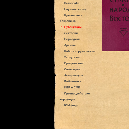
Personalia
Научная жизнь
Рукописные
сокровища
Публикации
Лекторий
Периодика
Архивы
Работа с рукописями
Экскурсии
Продажа книг
Спонсорам
Аспирантура
Библиотека
ИВР в СМИ
Противодействие
коррупции
IOM (eng)