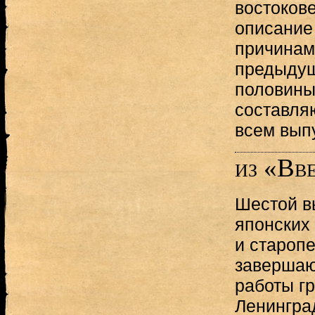
востоков
описание
причинам
предыдущ
половины
составля
всем вып
из «Вв
Шестой в
японских
и старопе
завершаю
работы г
Ленингра