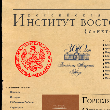
Пос
Юби
Гра
Некр
Ели
WMO:
ППВ 
Ско
Лекц
Выс
Моно
Главное меню
Новости
Горегля
История
К 80-летию Победы
Структура