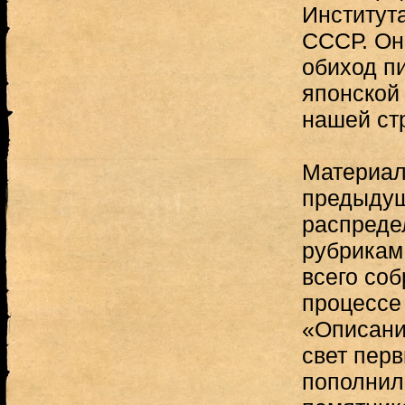
Институт
СССР. Он
обиход п
японской
нашей ст
Материал
предыдущ
распреде
рубрикам
всего соб
процессе
«Описани
свет перв
пополнил