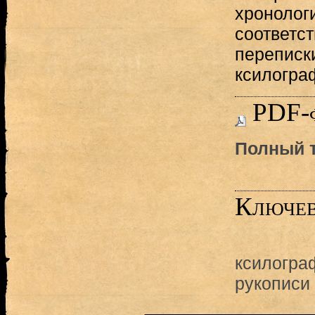
хронолог
соответс
переписк
ксилогра
PDF-
Полный т
Ключев
ксилогра
рукописи