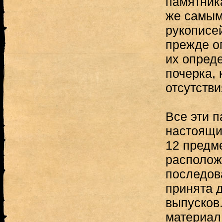
памятник
же самым
рукописе
прежде о
их опред
почерка,
отсутстви
Все эти 
настоящи
12 предм
располож
последов
принята 
выпусков
материал