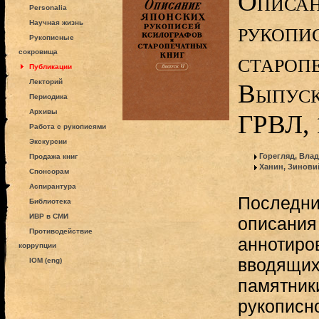
Описан
Personalia
рукопис
Научная жизнь
Рукописные
сокровища
староп
Публикации
Лекторий
Выпуск
Периодика
Архивы
ГРВЛ, 
Работа с рукописями
Экскурсии
Горегляд, Вла
Продажа книг
Ханин, Зинови
Спонсорам
Аспирантура
Последни
Библиотека
ИВР в СМИ
описания
Противодействие
аннотиро
коррупции
вводящих
IOM (eng)
памятник
рукописн