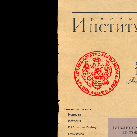
Главное меню
Новости
История
К 80-летию Победы
Структура