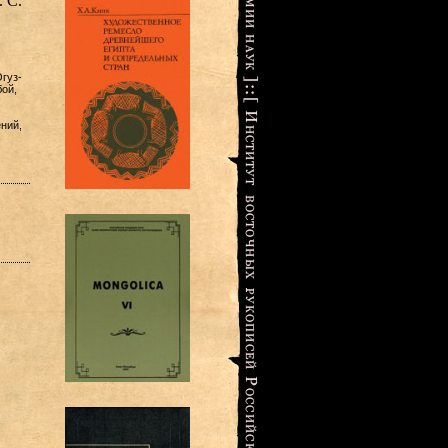
 С.
гуз-
бой,
ний,