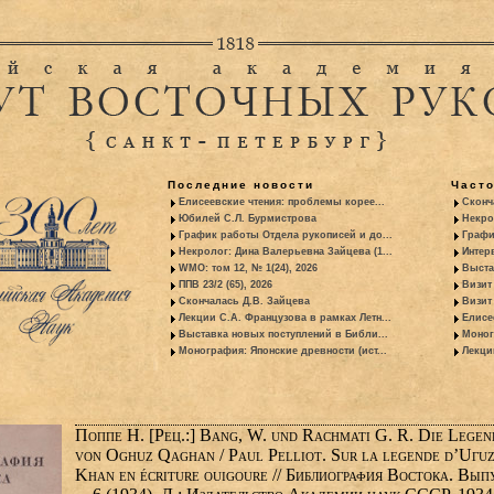
Последние новости
Част
Елисеевские чтения: проблемы корее...
Сконч
Юбилей С.Л. Бурмистрова
Некро
График работы Отдела рукописей и до...
Графи
Некролог: Дина Валерьевна Зайцева (1...
Интер
WMO: том 12, № 1(24), 2026
Выста
ППВ 23/2 (65), 2026
Визит
Скончалась Д.В. Зайцева
Визит 
Лекции С.А. Французова в рамках Летн...
Елисе
Выставка новых поступлений в Библи...
Моног
Монография: Японские древности (ист...
Лекци
Поппе Н. [Рец.:] Bang, W. und Rachmati G. R. Die Legen
von Oghuz Qaghan / Paul Pelliot. Sur la legende d’Uγuz
Khan en écriture ouigoure // Библиография Востока. Вып