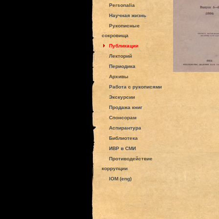
Personalia
Научная жизнь
Рукописные
сокровища
Публикации
Лекторий
Периодика
Архивы
Работа с рукописями
Экскурсии
Продажа книг
Спонсорам
Аспирантура
Библиотека
ИВР в СМИ
Противодействие
коррупции
IOM (eng)