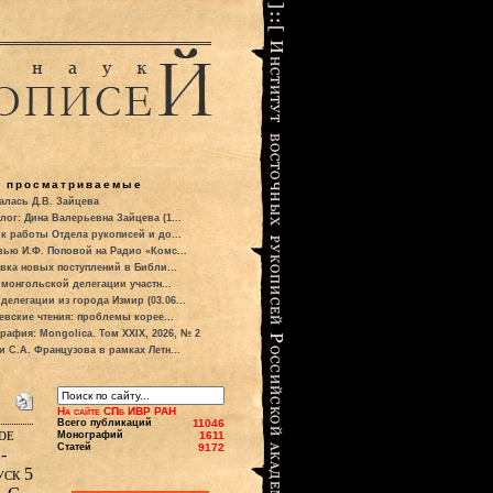
о просматриваемые
алась Д.В. Зайцева
лог: Дина Валерьевна Зайцева (1...
к работы Отдела рукописей и до...
вью И.Ф. Поповой на Радио «Комс...
вка новых поступлений в Библи...
 монгольской делегации участн...
делегации из города Измир (03.06...
евские чтения: проблемы корее...
рафия: Mongolica. Том XXIX, 2026, № 2
и С.А. Французова в рамках Летн...
На сайте СПб ИВР РАН
Всего публикаций
11046
de
Монографий
1611
Статей
9172
-
уск 5