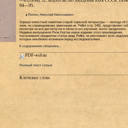
—6 (1934). Л.: Издательство Академии наук СССР, 1934.
94—95.
Поппе, Николай Николаевич
Хорошо известный памятник старой тюркской литературы — легенда об О
хане, по справедливому замечанию ак. Pelliot (стр. 248), представляет со
несмотря на всё достигнутое в области его изучения, много загадочного.
Недавно выпущенное Риза Нур’ом новое издание этого произведения,
послужившее предметом статьи акад. Pelliot, не рассеивает всех недоуме
которые неизбежно возникали перед исследователями...
К содержанию сборника...
PDF-файлы
Полный текст статьи
Ключевые слова