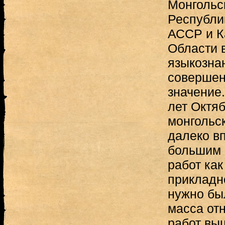
Монгольс
Республи
АССР и К
Области 
языкозна
совершен
значение
лет Октя
монгольс
далеко в
большим 
работ как
прикладно
нужно бы
масса от
работ выш