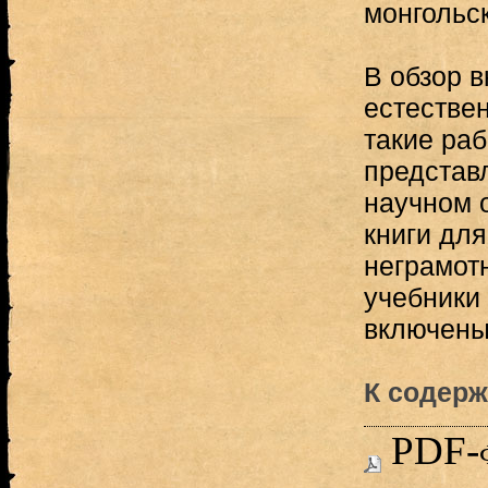
монгольск
В обзор 
естестве
такие раб
представ
научном 
книги дл
неграмот
учебники 
включены.
К содерж
PDF-