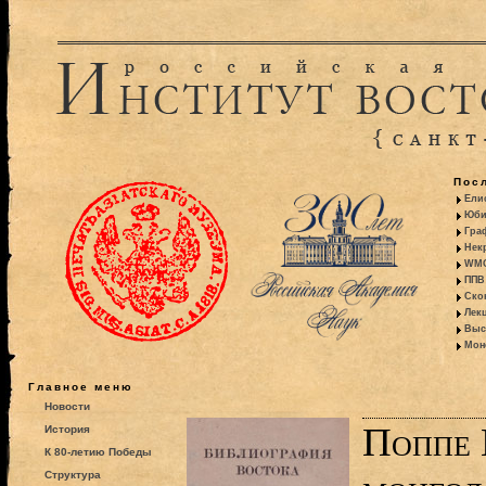
Пос
Ели
Юби
Гра
Некр
WMO:
ППВ 
Ско
Лекц
Выс
Моно
Главное меню
Новости
Поппе 
История
К 80-летию Победы
Структура