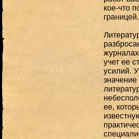
кое-что п
границей.
Литератур
разброса
журналах
учет ее 
усилий. 
значение
литерату
небеспол
ее, котор
известну
практичес
специали