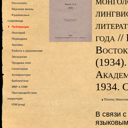
монгол
Personalia
лингви
Научная жизнь
Рукописные
сокровища
литера
Публикации
Лекторий
года //
Периодика
Архивы
Восток
Работа с рукописями
Экскурсии
(1934).
Продажа книг
Спонсорам
Академ
Аспирантура
Библиотека
1934. 
ИВР в СМИ
Противодействие
коррупции
Поппе, Никола
IOM (eng)
В связи 
языковым