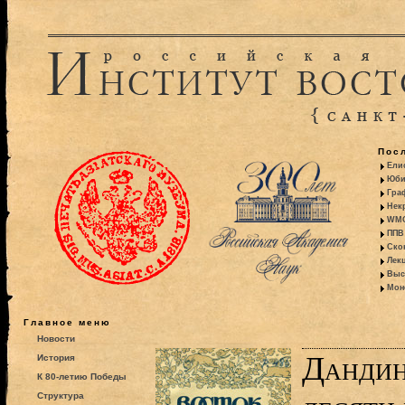
Пос
Ели
Юби
Гра
Некр
WMO:
ППВ 
Ско
Лекц
Выс
Моно
Главное меню
Новости
Дандин
История
К 80-летию Победы
Структура