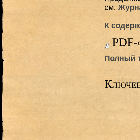
см.
Журна
К содерж
PDF-
Полный т
Ключев