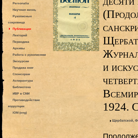
десяти
Personalia
(Продол
Научная жизнь
Рукописные
сокровища
санскр
Публикации
Лекторий
Щербат
Периодика
Архивы
Журнал
Работа с рукописями
Экскурсии
и искус
Продажа книг
Спонсорам
четверт
Аспирантура
Библиотека
Всемир
ИВР в СМИ
Противодействие
1924. 
коррупции
IOM (eng)
Щербатской, Ф
Продолже