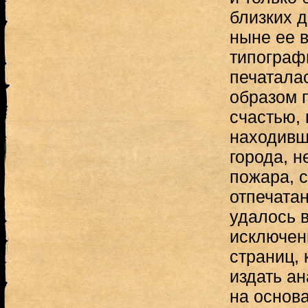
близких д
ныне ее в
типографи
печаталас
образом п
счастью,
находивш
города, н
пожара, 
отпечатан
удалось в
исключен
страниц,
издать а
на основа