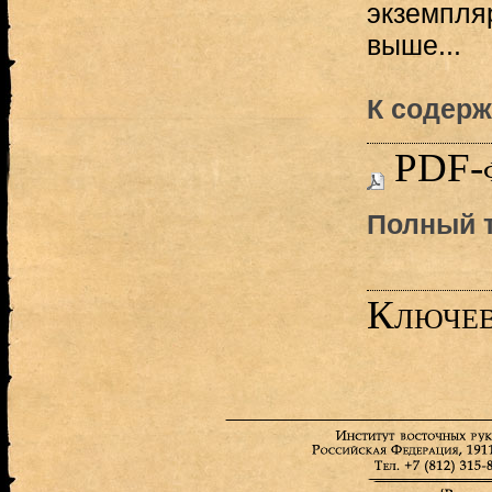
экземпляр
выше...
К содерж
PDF-
Полный т
Ключев