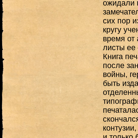
ожидали 
замечате
сих пор 
кругу уче
время от
листы ее
Книга печ
после зан
войны, г
быть изд
отделенн
типографи
печаталас
скончалс
контузии,
и только