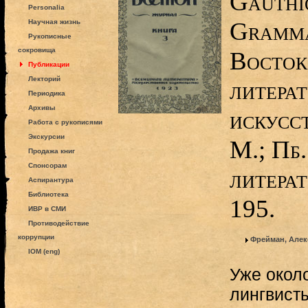
Gauthio
Personalia
Gramma
Научная жизнь
Рукописные
сокровища
Восток
Публикации
Лекторий
литерат
Периодика
Архивы
искусст
Работа с рукописями
Экскурсии
М.; Пб
Продажа книг
Спонсорам
литера
Аспирантура
Библиотека
195.
ИВР в СМИ
Противодействие
коррупции
Фрейман, Але
IOM (eng)
Уже около
лингвист