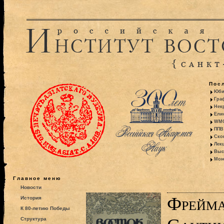
Пос
Юби
Гра
Некр
Ели
WMO:
ППВ 
Ско
Лекц
Выс
Моно
Главное меню
Новости
Фрейма
История
К 80-летию Победы
Структура