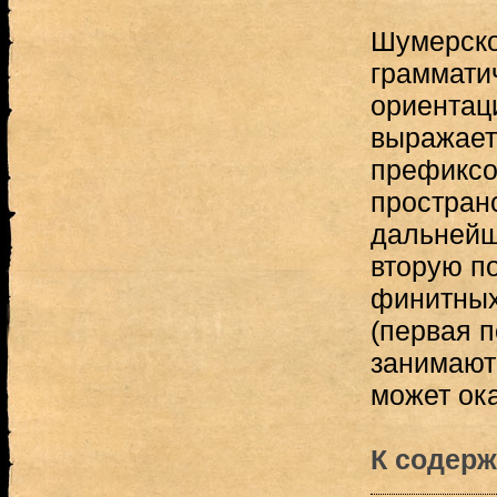
Шумерско
граммати
ориентаци
выражает
префиксо
простран
дальнейш
вторую п
финитных
(первая п
занимают
может ока
К содерж