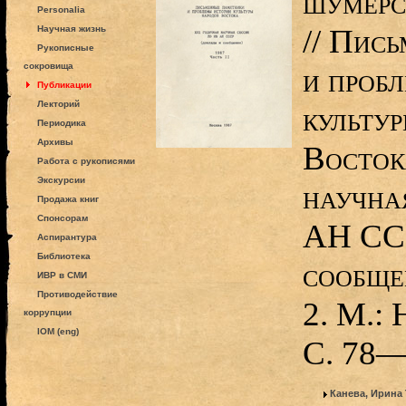
шумерс
Personalia
// Пис
Научная жизнь
Рукописные
сокровища
и проб
Публикации
Лекторий
культу
Периодика
Архивы
Восток
Работа с рукописями
Экскурсии
научна
Продажа книг
Спонсорам
АН ССС
Аспирантура
Библиотека
сообщен
ИВР в СМИ
Противодействие
2. М.: 
коррупции
IOM (eng)
С. 78—
Канева, Ирина