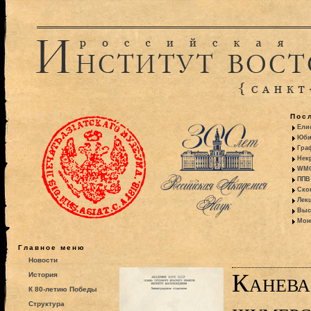
Пос
Ели
Юби
Гра
Некр
WMO:
ППВ 
Ско
Лекц
Выс
Моно
Главное меню
Новости
Канева
История
К 80-летию Победы
Структура