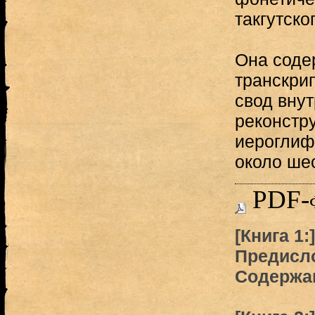
такгутско
Она соде
транскрип
свод вну
реконстру
иероглиф
около шес
PDF-
[Книга 1:
Предисло
Содержа