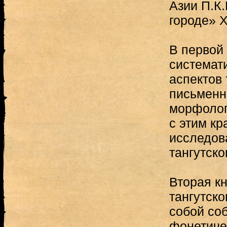
Азии П.К
городе» Х
В первой 
системат
аспектов 
письменн
морфолог
с этим кр
исследов
тангутско
Вторая к
тангутско
собой со
фонетиче