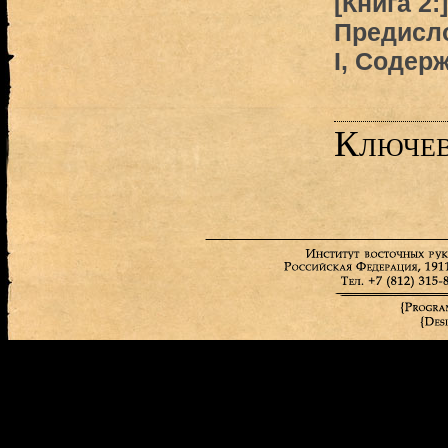
[Книга 2:
Предисло
I, Содер
Ключев