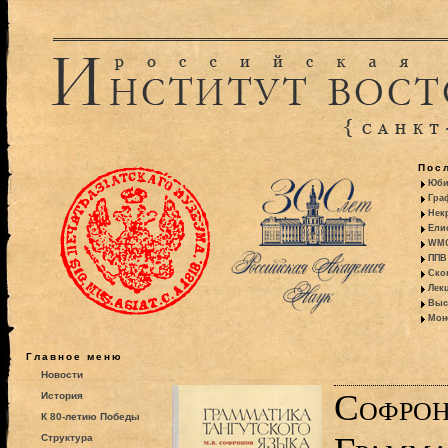
Пос
Юби
Гра
Некр
Ели
WMO:
ППВ 
Ско
Лекц
Выс
Моно
Главное меню
Новости
Софрон
История
К 80-летию Победы
Структура