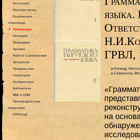
Грамма
Personalia
языка. 
Научная жизнь
Рукописные
сокровища
Ответс
Публикации
Лекторий
Н.И.Ко
Периодика
Архивы
ГРВЛ, 
Работа с рукописями
Экскурсии
Конрад, Нико
Продажа книг
Софронов, Ми
Спонсорам
Аспирантура
«Граммат
Библиотека
ИВР в СМИ
представл
Противодействие
реконстру
коррупции
на основ
IOM (eng)
обнаруже
исследов