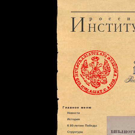
Главное меню
Новости
История
К 80-летию Победы
Структура