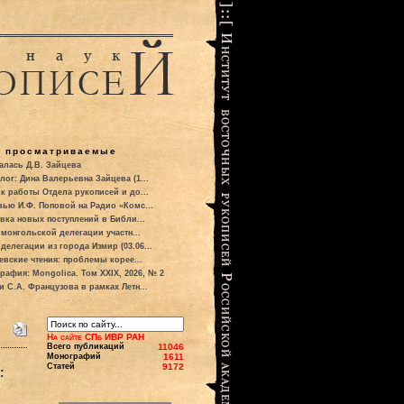
о просматриваемые
алась Д.В. Зайцева
лог: Дина Валерьевна Зайцева (1...
к работы Отдела рукописей и до...
вью И.Ф. Поповой на Радио «Комс...
вка новых поступлений в Библи...
 монгольской делегации участн...
делегации из города Измир (03.06...
евские чтения: проблемы корее...
рафия: Mongolica. Том XXIX, 2026, № 2
и С.А. Французова в рамках Летн...
На сайте СПб ИВР РАН
Всего публикаций
11046
Монографий
1611
Статей
9172
: