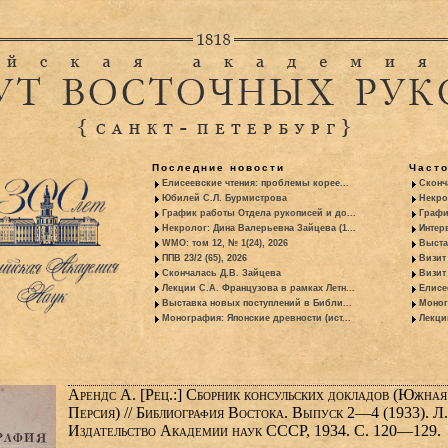
Последние новости
Част
Елисеевские чтения: проблемы корее...
Сконч
Юбилей С.Л. Бурмистрова
Некро
График работы Отдела рукописей и до...
Графи
Некролог: Дина Валерьевна Зайцева (1...
Интер
WMO: том 12, № 1(24), 2026
Выста
ППВ 23/2 (65), 2026
Визит
Скончалась Д.В. Зайцева
Визит 
Лекции С.А. Французова в рамках Летн...
Елисе
Выставка новых поступлений в Библи...
Моног
Монография: Японские древности (ист...
Лекци
Арендс А. [Рец.:] Сборник консульских докладов (Южная
Персия) // Библиография Востока. Выпуск 2—4 (1933). Л.
Издательство Академии наук СССР, 1934. С. 120—129.