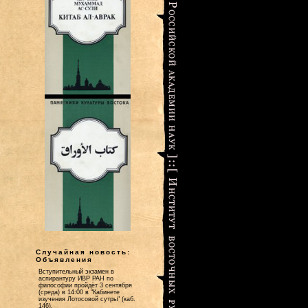
Случайная новость:
Объявления
Вступительный экзамен в
аспирантуру ИВР РАН по
философии пройдёт 3 сентября
(среда) в 14:00 в "Кабинете
изучения Лотосовой сутры" (каб.
146).