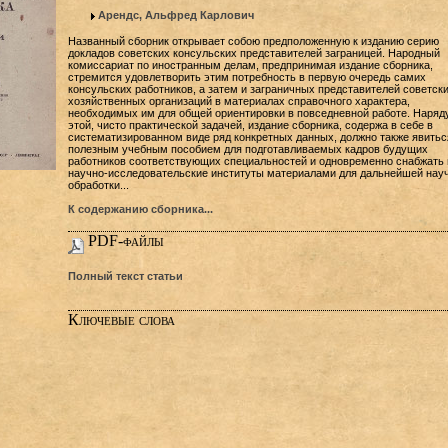
Арендс, Альфред Карлович
Названный сборник открывает собою предположенную к изданию серию
докладов советских консульских представителей заграницей. Народный
комиссариат по иностранным делам, предпринимая издание сборника,
стремится удовлетворить этим потребность в первую очередь самих
консульских работников, а затем и заграничных представителей советск
хозяйственных организаций в материалах справочного характера,
необходимых им для общей ориентировки в повседневной работе. Наряд
этой, чисто практической задачей, издание сборника, содержа в себе в
систематизированном виде ряд конкретных данных, должно также явитьс
полезным учебным пособием для подготавливаемых кадров будущих
работников соответствующих специальностей и одновременно снабжать 
научно-исследовательские институты материалами для дальнейшей нау
обработки...
К содержанию сборника...
PDF-файлы
Полный текст статьи
Ключевые слова