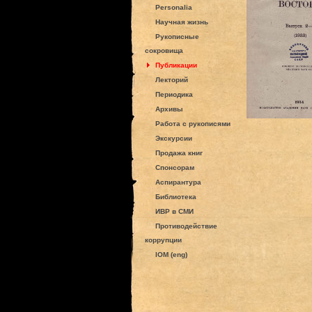
Personalia
Научная жизнь
Рукописные
сокровища
Публикации
Лекторий
Периодика
Архивы
Работа с рукописями
Экскурсии
Продажа книг
Спонсорам
Аспирантура
Библиотека
ИВР в СМИ
Противодействие
коррупции
IOM (eng)