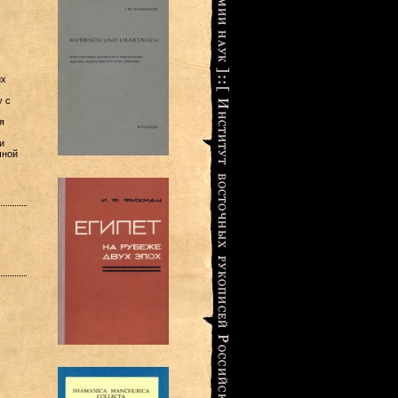
их
у с
я
и
чной