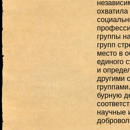
независи
охватила
социальн
професси
группы на
групп ст
место в 
единого с
и опреде
другими 
группами.
бурную д
соответс
научные 
добровол