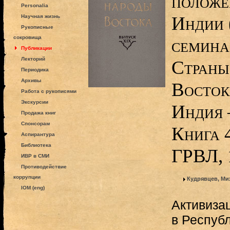
положе
Personalia
Индии 
Научная жизнь
Рукописные
сокровища
семина
Публикации
Лекторий
Страны
Периодика
Архивы
Восток
Работа с рукописями
Экскурсии
Индия 
Продажа книг
Спонсорам
Книга 4
Аспирантура
Библиотека
ГРВЛ, 
ИВР в СМИ
Противодействие
коррупции
Кудрявцев, Ми
IOM (eng)
Активиза
в Респуб