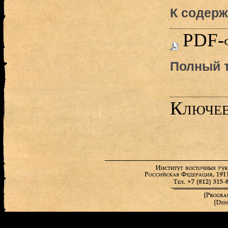
К содерж
PDF-
Полный т
Ключев