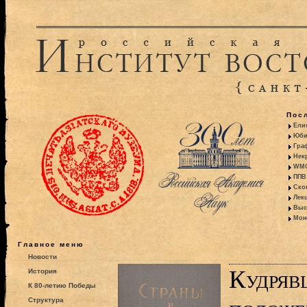
Пос
Ели
Юби
Гра
Некр
WMO:
ППВ 
Ско
Лекц
Выс
Моно
Главное меню
Новости
Кудряв
История
К 80-летию Победы
Структура