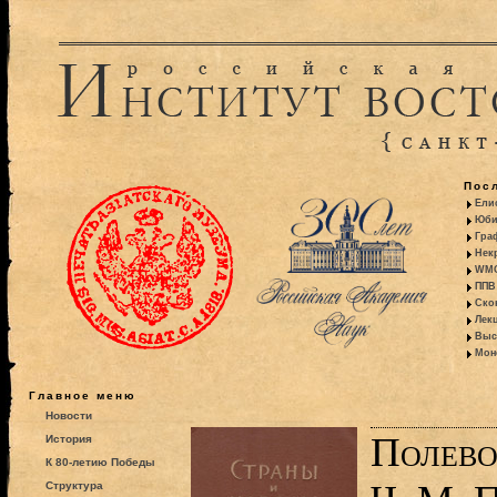
Пос
Ели
Юби
Гра
Некр
WMO:
ППВ 
Ско
Лекц
Выс
Моно
Главное меню
Новости
Полево
История
К 80-летию Победы
Структура