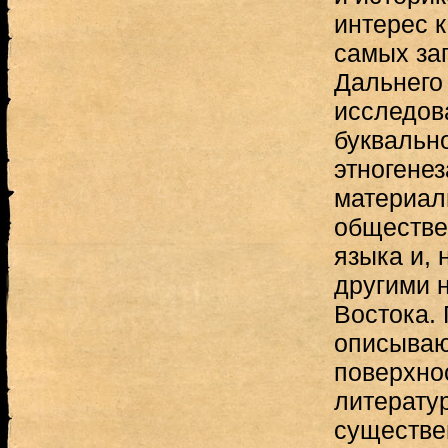
интерес 
самых за
Дальнего
исследов
буквальн
этногенез
материал
обществе
языка и, 
другими 
Востока.
описываю
поверхнос
литерату
существе