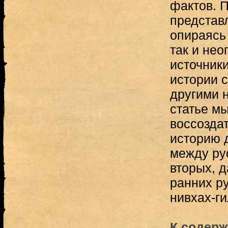
фактов. 
представ
опираясь
так и не
источники
истории 
другими 
статье мы
воссозда
историю 
между рус
вторых, д
ранних р
нивхах-ги
К содерж