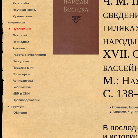
Ч. М. 
Personalia
сведен
Научная жизнь
Рукописные
сокровища
гиляках
Публикации
Лекторий
народы
Периодика
Архивы
XVII. 
Работа с рукописями
Экскурсии
бассей
Продажа книг
Спонсорам
М.: На
Аспирантура
Библиотека
С. 138
ИВР в СМИ
Противодействие
коррупции
Полевой, Бори
Таксами, Чуне
IOM (eng)
В послед
и историк