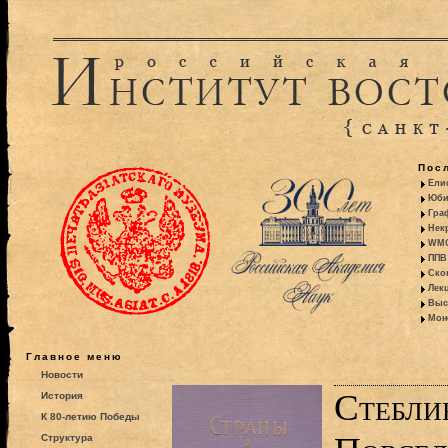
Пос
Ели
Юби
Гра
Некр
WMO:
ППВ 
Ско
Лекц
Выс
Моно
Главное меню
Новости
Стебли
История
К 80-летию Победы
Структура