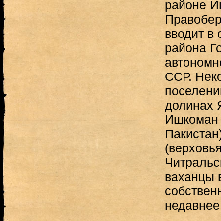
районе И
Правобер
вводит в
района Г
автономн
ССР. Нек
поселени
долинах 
Ишкоман 
Пакистан)
(верховья
Читральс
ваханцы 
собствен
недавнее 