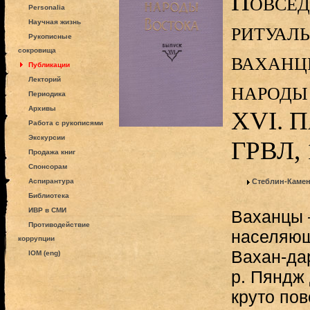
Повсед
Personalia
ритуал
Научная жизнь
Рукописные
сокровища
ваханце
Публикации
Лекторий
народы
Периодика
Архивы
XVI. П
Работа с рукописями
Экскурсии
ГРВЛ, 
Продажа книг
Спонсорам
Аспирантура
Стеблин-Камен
Библиотека
ИВР в СМИ
Ваханцы 
Противодействие
населяющ
коррупции
Вахан-да
IOM (eng)
р. Пяндж 
круто пов