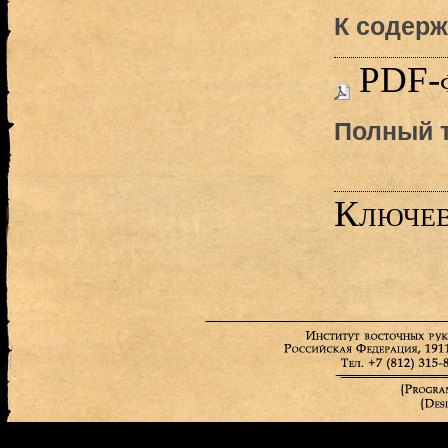
К содерж
PDF-
Полный т
Ключев