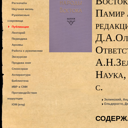
Восток
Personalia
Памир 
Научная жизнь
Рукописные
сокровища
редакц
Публикации
Лекторий
Д.А.Ол
Периодика
Архивы
Ответс
Работа с рукописями
Экскурсии
А.Н.Зе
Продажа книг
Спонсорам
Наука,
Аспирантура
Библиотека
с.
ИВР в СМИ
Противодействие
коррупции
Зелинский, Ан
Ольдерогге, Д
IOM (eng)
СОДЕРЖ