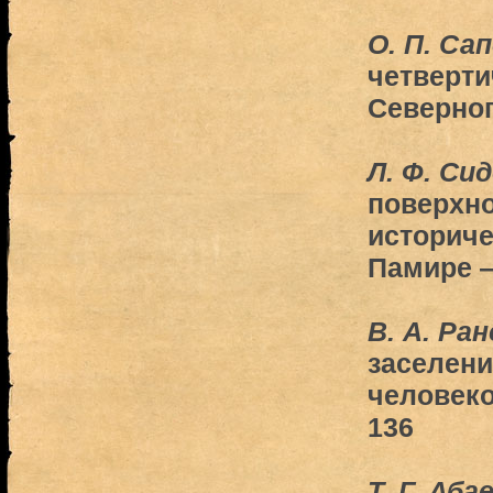
О. П. Са
четверти
Северног
Л. Ф. Си
поверхно
историче
Памире 
В. А. Ра
заселени
человеко
136
Т. Г. Аба