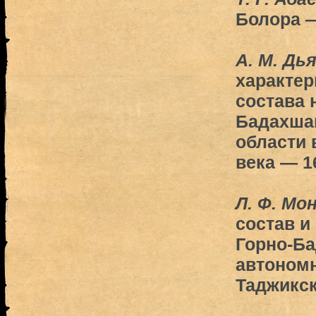
Болора 
A. M. Дь
характер
состава 
Бадахша
области 
века — 1
Л. Ф. Мо
состав и
Горно-Б
автономн
Таджикс