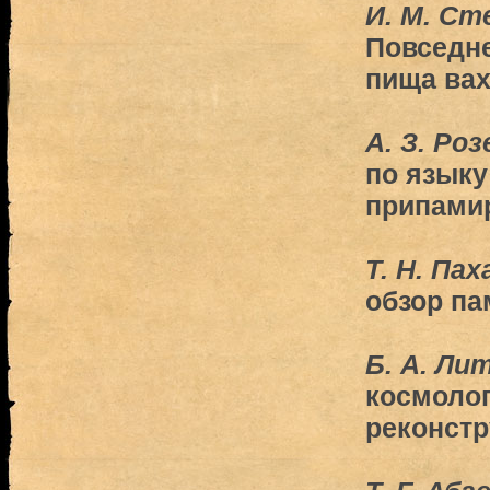
И. М. Ст
Повседне
пища вах
А. З. Ро
по языку
припамир
Т. Н. Па
обзор па
Б. А. Ли
космолог
реконстр