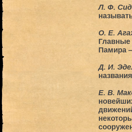
Л. Ф. Си
называт
О. Е. Аг
Главные
Памира 
Д. И. Эд
названия
Е. В. Ма
новейших
движени
некоторы
сооружен