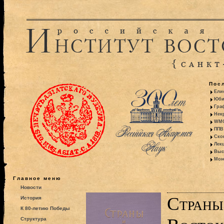
Пос
Ели
Юби
Гра
Некр
WMO:
ППВ 
Ско
Лекц
Выс
Моно
Главное меню
Новости
Страны
История
К 80-летию Победы
Структура