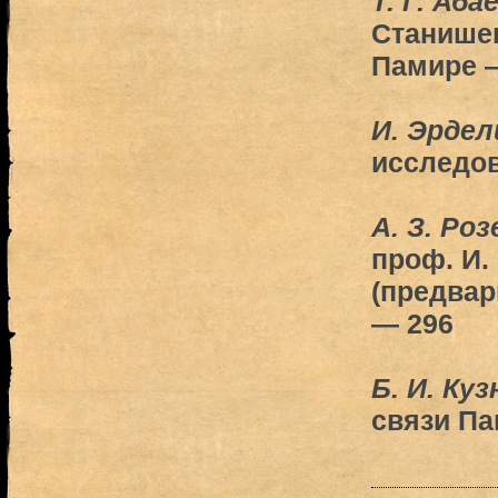
Т. Г. Аба
Станишев
Памире 
И. Эрдел
исследов
A. З. Ро
проф. И.
(предвар
— 296
Б. И. Ку
связи Па