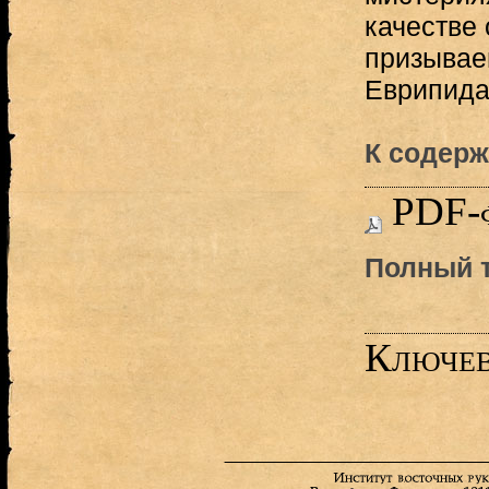
качестве 
призывае
Еврипида.
К содерж
PDF-
Полный т
Ключев