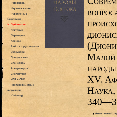
Соврем
Personalia
вопроса
Научная жизнь
Рукописные
сокровища
происх
Публикации
Лекторий
дионис
Периодика
Архивы
(Диони
Работа с рукописями
Экскурсии
Малой 
Продажа книг
Спонсорам
народы
Аспирантура
Библиотека
XV. Аф
ИВР в СМИ
Противодействие
Наука,
коррупции
IOM (eng)
340—3
Анпеткова-Шар