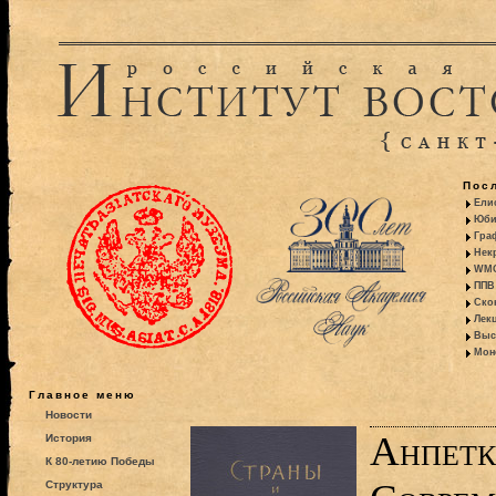
Пос
Ели
Юби
Гра
Некр
WMO:
ППВ 
Ско
Лекц
Выс
Моно
Главное меню
Новости
Анпетк
История
К 80-летию Победы
Структура