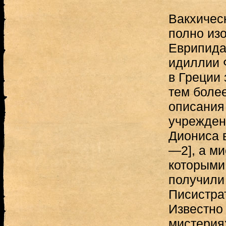
Вакхическ
полно из
Еврипида
идиллии 
в Греции 
тем более
описания
учреждени
Диониса в
—2], а ми
которыми
получили
Писистрати
Известно 
мистерия