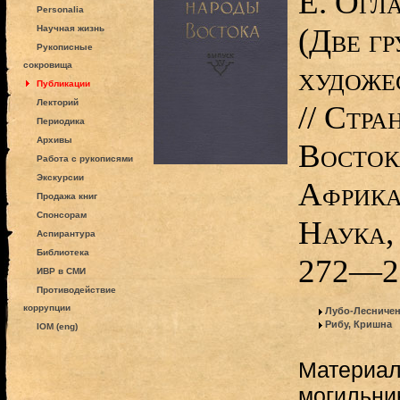
Е. Огл
Personalia
(Две г
Научная жизнь
Рукописные
сокровища
художе
Публикации
Лекторий
// Стра
Периодика
Архивы
Восток
Работа с рукописями
Экскурсии
Африка
Продажа книг
Спонсорам
Наука,
Аспирантура
Библиотека
272—2
ИВР в СМИ
Противодействие
коррупции
Лубо-Лесничен
Рибу, Кришна
IOM (eng)
Материал
могильни