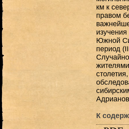
км к севе
правом б
важнейше
изучения
Южной Си
период (II 
Случайно
жителями
столетия,
обследова
сибирским
Адрианов
К содерж