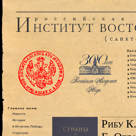
Пос
Ели
Юби
Гра
Некр
WMO:
ППВ 
Ско
Лекц
Выс
Моно
Главное меню
Новости
Рибу К
История
К 80-летию Победы
Структура