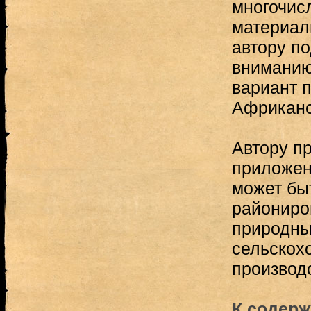
многочис
материал
автору п
вниманию
вариант 
Африканс
Автору пр
приложенн
может бы
райониро
природны
сельскох
производ
К содерж