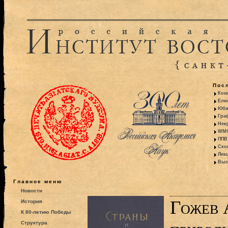
Пос
Кон
Ели
Юби
Гра
Некр
WMO:
ППВ 
Ско
Лекц
Выс
Главное меню
Новости
Гожев 
История
К 80-летию Победы
Структура