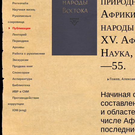
природ
Personalia
Африки
Научная жизнь
Рукописные
сокровища
народы
Публикации
Лекторий
XV. Аф
Периодика
Архивы
Наука,
Работа с рукописями
Экскурсии
—55.
Продажа книг
Спонсорам
Аспирантура
Гожев, Алекса
Библиотека
ИВР в СМИ
Начиная с
Противодействие
составле
коррупции
и областе
IOM (eng)
числе Афр
последни