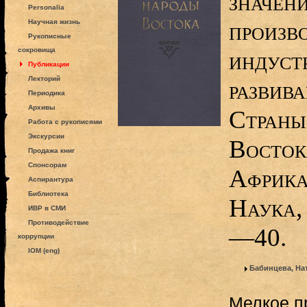
значен
Personalia
произво
Научная жизнь
Рукописные
сокровища
индуст
Публикации
Лекторий
развива
Периодика
Архивы
Страны
Работа с рукописями
Экскурсии
Восток
Продажа книг
Спонсорам
Африка
Аспирантура
Библиотека
Наука,
ИВР в СМИ
Противодействие
—40.
коррупции
IOM (eng)
Бабинцева, На
Мелкое п