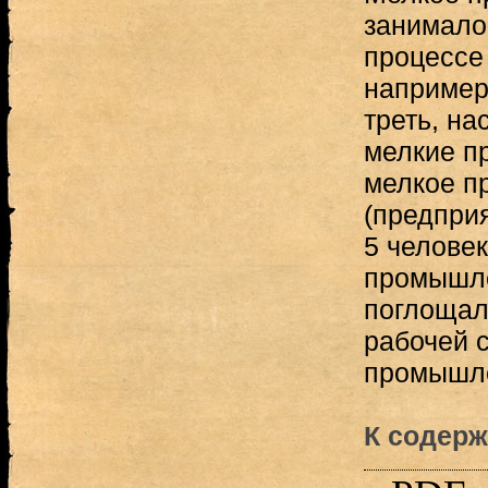
занимало
процессе
например,
треть, на
мелкие п
мелкое п
(предпри
5 челове
промышле
поглощал
рабочей 
промышле
К содерж