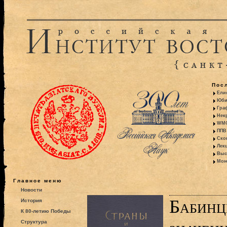
Пос
Ели
Юби
Гра
Некр
WMO:
ППВ 
Ско
Лекц
Выс
Моно
Главное меню
Новости
Бабинц
История
К 80-летию Победы
Структура