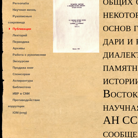
общих 
Personalia
некото
Научная жизнь
Рукописные
сокровища
основ 
Публикации
Лекторий
дари и 
Периодика
Архивы
диалек
Работа с рукописями
Экскурсии
памятн
Продажа книг
Спонсорам
истори
Аспирантура
Библиотека
Восток
ИВР в СМИ
Противодействие
научна
коррупции
IOM (eng)
АН ССС
сообщен