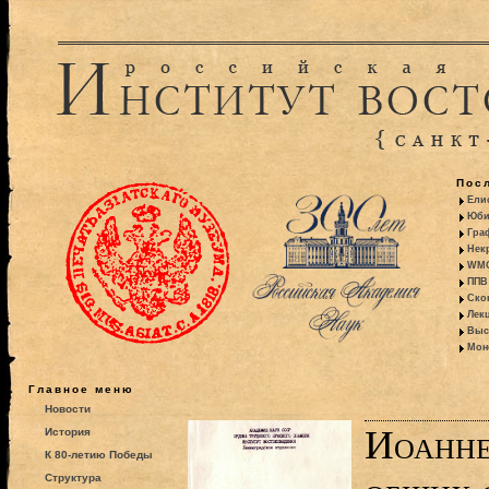
Пос
Ели
Юби
Гра
Некр
WMO:
ППВ 
Ско
Лекц
Выс
Моно
Главное меню
Новости
Иоанне
История
К 80-летию Победы
Структура