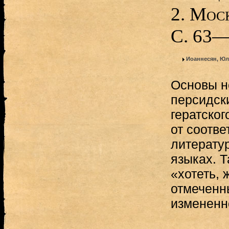
2. Мос
С. 63—
Иоаннесян, Юл
Основы н
персидск
гератског
от соотв
литерату
языках. Т
«хотеть, 
отмеченн
измененно