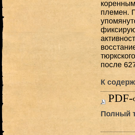
коренным
племен. 
упомянуто
фиксирую
активност
восстание
тюркского
после 627 
К содерж
PDF-
Полный т