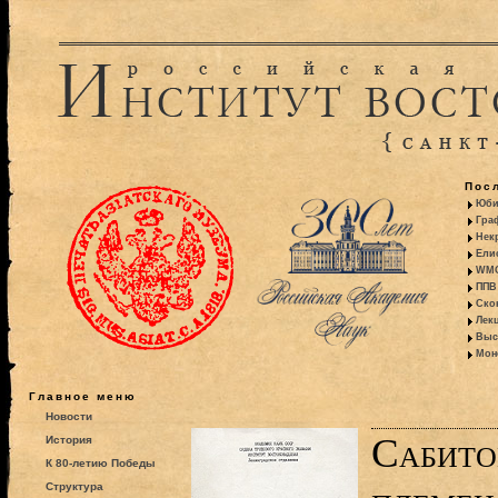
Пос
Юби
Гра
Некр
Ели
WMO:
ППВ 
Ско
Лекц
Выс
Моно
Главное меню
Новости
Сабито
История
К 80-летию Победы
Структура