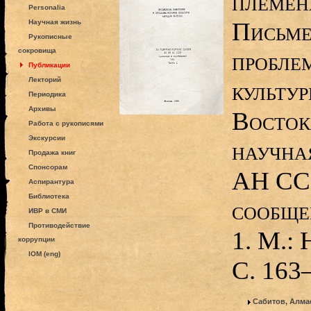
племена
Personalia
Письме
Научная жизнь
Рукописные
сокровища
пробле
Публикации
Лекторий
культу
Периодика
Архивы
Восток
Работа с рукописями
Экскурсии
научна
Продажа книг
Спонсорам
АН ССС
Аспирантура
Библиотека
сообщен
ИВР в СМИ
Противодействие
1. М.: 
коррупции
IOM (eng)
С. 163
Сабитов, Алма