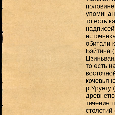
половине 
упоминани
то есть к
надписей
источник
обитали к
Бэйтина (
Цзиньваня
то есть н
восточной
кочевья 
р.Урунгу 
древнетю
течение 
столетий 