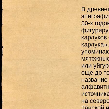
В древне
эпиграфи
50-х годо
фигуриру
карлуков 
карлука».
упоминаю
мятежные
или уйгур
еще до то
название
алфавитн
источник
на север
Танской 